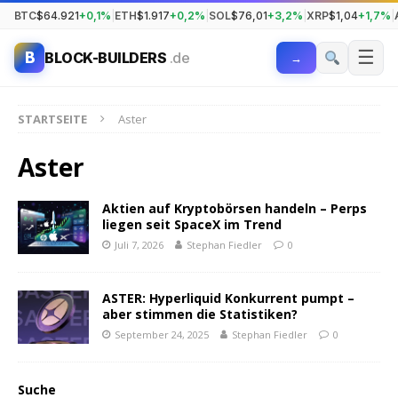
BTC
$64.921
+0,1%
|
ETH
$1.917
+0,2%
|
SOL
$76,01
+3,2%
|
XRP
$1,04
+1,7%
|
☰
B
BLOCK-BUILDERS
.de
→
STARTSEITE
Aster
Aster
Aktien auf Kryptobörsen handeln – Perps
liegen seit SpaceX im Trend
Juli 7, 2026
Stephan Fiedler
0
ASTER: Hyperliquid Konkurrent pumpt –
aber stimmen die Statistiken?
September 24, 2025
Stephan Fiedler
0
Suche