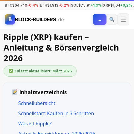
BTC
$64.740
-0,4%
|
ETH
$1.913
-0,2%
|
SOL
$75,91
+1,9%
|
XRP
$1,04
+0,2%
|
☰
B
BLOCK-BUILDERS
.de
→
Ripple (XRP) kaufen –
Anleitung & Börsenvergleich
2026
Zuletzt aktualisiert: März 2026
Inhaltsverzeichnis
Schnellübersicht
Schnellstart: Kaufen in 3 Schritten
Was ist Ripple?
Aktuelle Entwicklungen 2025/2026