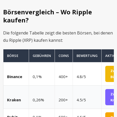
Börsenvergleich – Wo Ripple
kaufen?
Die folgende Tabelle zeigt die besten Börsen, bei denen
du Ripple (XRP) kaufen kannst:
BÖRSE
GEBÜHREN
COINS
BEWERTUNG
AKTIO
Zu
Binance
0,1%
400+
4.8/5
Bin
Zu
Kraken
0,26%
200+
4.5/5
Kra