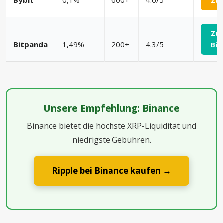
Bybit
0,1%
600+
4.6/5
Zu 
Zu
Bitpanda
1,49%
200+
4.3/5
Bit
Unsere Empfehlung: Binance
Binance bietet die höchste XRP-Liquidität und
niedrigste Gebühren.
Ripple bei Binance kaufen →