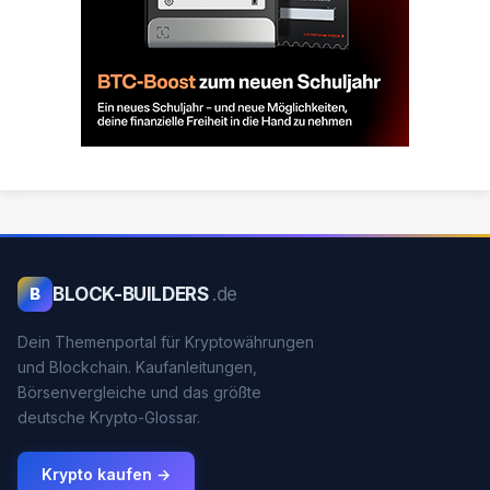
BLOCK-BUILDERS
.de
B
Dein Themenportal für Kryptowährungen
und Blockchain. Kaufanleitungen,
Börsenvergleiche und das größte
deutsche Krypto-Glossar.
Krypto kaufen →