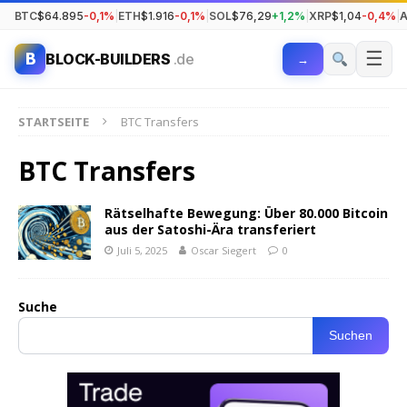
BTC
$64.895
-0,1%
|
ETH
$1.916
-0,1%
|
SOL
$76,29
+1,2%
|
XRP
$1,04
-0,4%
|
☰
B
BLOCK-BUILDERS
.de
→
STARTSEITE
BTC Transfers
BTC Transfers
Rätselhafte Bewegung: Über 80.000 Bitcoin
aus der Satoshi-Ära transferiert
Juli 5, 2025
Oscar Siegert
0
Suche
Suchen