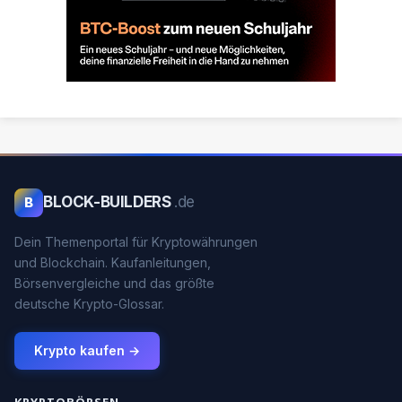
BLOCK-BUILDERS
.de
B
Dein Themenportal für Kryptowährungen
und Blockchain. Kaufanleitungen,
Börsenvergleiche und das größte
deutsche Krypto-Glossar.
Krypto kaufen →
KRYPTOBÖRSEN