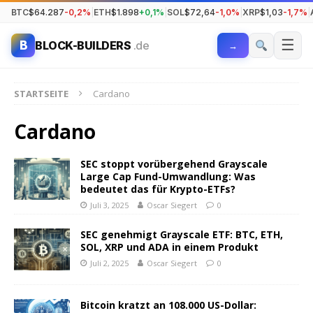
BTC
$64.287
-0,2%
|
ETH
$1.898
+0,1%
|
SOL
$72,64
-1,0%
|
XRP
$1,03
-1,7%
|
☰
B
BLOCK-BUILDERS
.de
→
STARTSEITE
Cardano
Cardano
SEC stoppt vorübergehend Grayscale
Large Cap Fund-Umwandlung: Was
bedeutet das für Krypto-ETFs?
Juli 3, 2025
Oscar Siegert
0
SEC genehmigt Grayscale ETF: BTC, ETH,
SOL, XRP und ADA in einem Produkt
Juli 2, 2025
Oscar Siegert
0
Bitcoin kratzt an 108.000 US-Dollar: