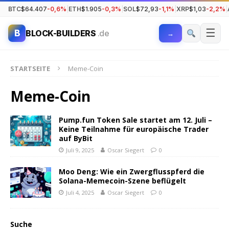
BTC
$64.407
-0,6%
|
ETH
$1.905
-0,3%
|
SOL
$72,93
-1,1%
|
XRP
$1,03
-2,2%
|
☰
B
BLOCK-BUILDERS
.de
→
STARTSEITE
Meme-Coin
Meme-Coin
Pump.fun Token Sale startet am 12. Juli –
Keine Teilnahme für europäische Trader
auf ByBit
Juli 9, 2025
Oscar Siegert
0
Moo Deng: Wie ein Zwergflusspferd die
Solana-Memecoin-Szene beflügelt
Juli 4, 2025
Oscar Siegert
0
Suche