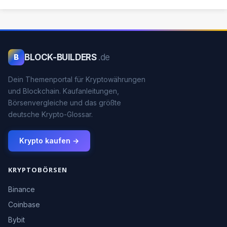
BLOCK-BUILDERS
.de
B
Dein Themenportal für Kryptowährungen
und Blockchain. Kaufanleitungen,
Börsenvergleiche und das größte
deutsche Krypto-Glossar.
Krypto kaufen →
KRYPTOBÖRSEN
Binance
Coinbase
Bybit