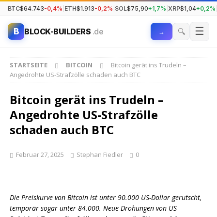
BTC
$64.743
-0,4%
|
ETH
$1.913
-0,2%
|
SOL
$75,90
+1,7%
|
XRP
$1,04
+0,2%
☰
B
🔍
BLOCK-BUILDERS
.de
→
STARTSEITE
BITCOIN
Bitcoin gerät ins Trudeln –
Angedrohte US-Strafzölle schaden auch BTC
Bitcoin gerät ins Trudeln –
Angedrohte US-Strafzölle
schaden auch BTC
Februar 27, 2025
Stephan Fiedler
0
Die Preiskurve von Bitcoin ist unter 90.000 US-Dollar gerutscht,
temporär sogar unter 84.000. Neue Drohungen von US-