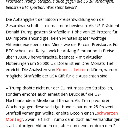
Präsident Trump, Strafzölle auch gegen die EU zu verhängen,
belasten BTC spürbar. Was steht bevor?
Die Abhängigkeit der Bitcoin Preisentwicklung von der
Gesamtwirtschaft ist einmal mehr bewiesen: Als US-Präsident
Donald Trump gestern Strafzölle in Höhe von 25 Prozent für
EU-Importe ankündigte, fielen Minuten später wichtige
Aktienindexe ebenso ins Minus wie die Bitcoin Preiskurve. Für
BTC scheint die Rallye, welche Anfang Februar noch Preise
über 100.000 hervorbrachte, beendet – mit aktuellen
Notierungen um 86.000 US-Dollar ist ein Drei-Monats-Tief
erreicht. Die Analysten von
Kobeissi Letter
erklären, warum
mögliche Strafzölle der USA Gift für die Aussichten sind:
– Trump drohte nicht nur der EU mit massiven Strafzöllen,
sondern erhöhte auch erneut den Druck auf die US-
Nachbarländern Mexiko und Kanada. Als Trump vor drei
Wochen gegen diese wichtige Handelspartnern 25 Prozent
Strafzoll verhängen wollte, erlebte Bitcoin einen „
schwarzen
Montag
“. Zwar ließ sich Trump dann doch auf Verhandlungen
statt sofortigen Aktionen ein, aber nun nennt er doch den 2.