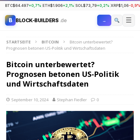
BTC
$64.497
+0,7%
|
ETH
$1.906
+2,1%
|
SOL
$73,79
+0,2%
|
XRP
$1,06
-0,9
☰
B
BLOCK-BUILDERS
.de
→
STARTSEITE
BITCOIN
Bitcoin unterbewertet?
Prognosen betonen US-Politik und Wirtschaftsdaten
Bitcoin unterbewertet?
Prognosen betonen US-Politik
und Wirtschaftsdaten
September 10, 2024
Stephan Fiedler
0