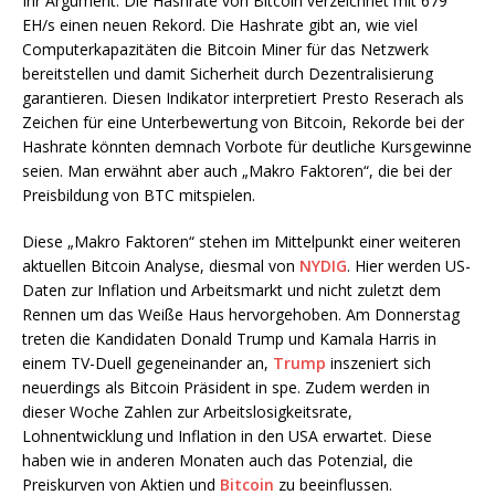
Ihr Argument: Die Hashrate von Bitcoin verzeichnet mit 679
EH/s einen neuen Rekord. Die Hashrate gibt an, wie viel
Computerkapazitäten die Bitcoin Miner für das Netzwerk
bereitstellen und damit Sicherheit durch Dezentralisierung
garantieren. Diesen Indikator interpretiert Presto Reserach als
Zeichen für eine Unterbewertung von Bitcoin, Rekorde bei der
Hashrate könnten demnach Vorbote für deutliche Kursgewinne
seien. Man erwähnt aber auch „Makro Faktoren“, die bei der
Preisbildung von BTC mitspielen.
Diese „Makro Faktoren“ stehen im Mittelpunkt einer weiteren
aktuellen Bitcoin Analyse, diesmal von
NYDIG
. Hier werden US-
Daten zur Inflation und Arbeitsmarkt und nicht zuletzt dem
Rennen um das Weiße Haus hervorgehoben. Am Donnerstag
treten die Kandidaten Donald Trump und Kamala Harris in
einem TV-Duell gegeneinander an,
Trump
inszeniert sich
neuerdings als Bitcoin Präsident in spe. Zudem werden in
dieser Woche Zahlen zur Arbeitslosigkeitsrate,
Lohnentwicklung und Inflation in den USA erwartet. Diese
haben wie in anderen Monaten auch das Potenzial, die
Preiskurven von Aktien und
Bitcoin
zu beeinflussen.