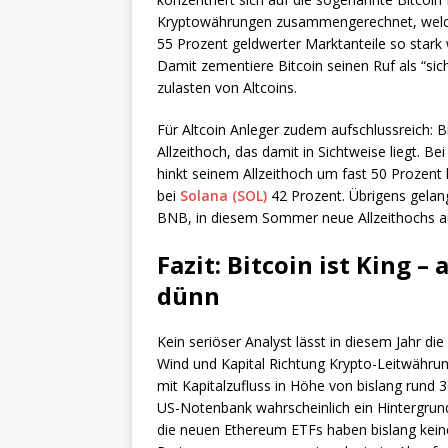
Kryptowährungen zusammengerechnet, welcher 
55 Prozent geldwerter Marktanteile so stark 
Damit zementiere Bitcoin seinen Ruf als “si
zulasten von Altcoins.
Für Altcoin Anleger zudem aufschlussreich: B
Allzeithoch, das damit in Sichtweise liegt. B
hinkt seinem Allzeithoch um fast 50 Prozent h
bei
Solana (SOL)
42 Prozent. Übrigens gela
BNB, in diesem Sommer neue Allzeithochs au
Fazit: Bitcoin ist King –
dünn
Kein seriöser Analyst lässt in diesem Jahr die
Wind und Kapital Richtung Krypto-Leitwährun
mit Kapitalzufluss in Höhe von bislang rund 
US-Notenbank wahrscheinlich ein Hintergrund.
die neuen Ethereum ETFs haben bislang kein