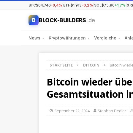
BTC
$64.746
-0,4%
|
ETH
$1.913
-0,2%
|
SOL
$75,90
+1,7%
|
XR
BLOCK-BUILDERS
.de
B
News
Kryptowährungen
Vergleiche
Anl
▾
▾
▾
STARTSEITE
BITCOIN
Bitcoin wied
Bitcoin wieder übe
Gesamtsituation i
September 22, 2024
Stephan Fiedler