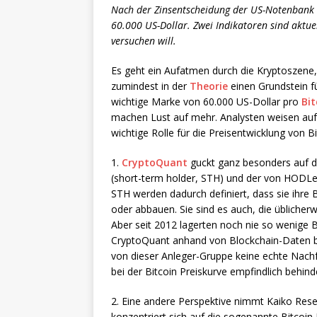
Nach der Zinsentscheidung der US-Notenbank ha
60.000 US-Dollar. Zwei Indikatoren sind aktu
versuchen will.
Es geht ein Aufatmen durch die Kryptoszene,
zumindest in der
Theorie
einen Grundstein fü
wichtige Marke von 60.000 US-Dollar pro
Bit
machen Lust auf mehr. Analysten weisen auf 
wichtige Rolle für die Preisentwicklung von B
1.
CryptoQuant
guckt ganz besonders auf di
(short-term holder, STH) und der von HODLern
STH werden dadurch definiert, dass sie ihre 
oder abbauen. Sie sind es auch, die üblicher
Aber seit 2012 lagerten noch nie so wenige B
CryptoQuant anhand von Blockchain-Daten be
von dieser Anleger-Gruppe keine echte Nac
bei der Bitcoin Preiskurve empfindlich behind
2. Eine andere Perspektive nimmt Kaiko Res
konzentriert sich auf die sogenannte Bitcoin 