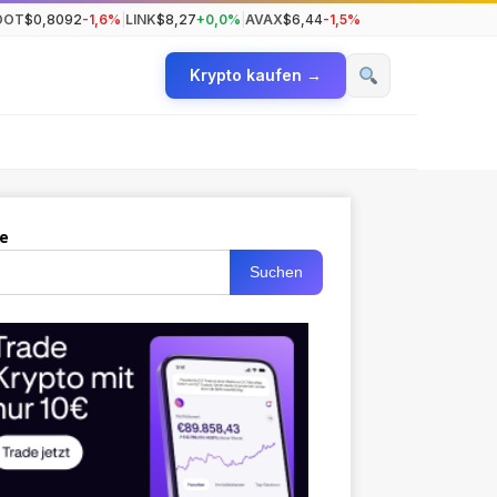
DOT
$0,8092
-1,6%
|
LINK
$8,27
+0,0%
|
AVAX
$6,44
-1,5%
Krypto kaufen →
e
Suchen