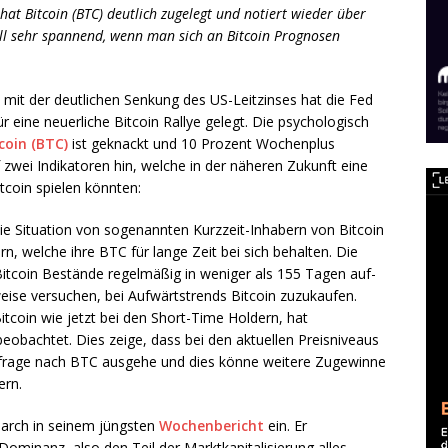
t Bitcoin (BTC) deutlich zugelegt und notiert wieder über
ell sehr spannend, wenn man sich an Bitcoin Prognosen
 mit der deutlichen Senkung des US-Leitzinses hat die Fed
r eine neuerliche Bitcoin Rallye gelegt. Die psychologisch
coin (BTC)
ist geknackt und 10 Prozent Wochenplus
zwei Indikatoren hin, welche in der näheren Zukunft eine
itcoin spielen könnten:
e Situation von sogenannten Kurzzeit-Inhabern von Bitcoin
, welche ihre BTC für lange Zeit bei sich behalten. Die
Bitcoin Bestände regelmäßig in weniger als 155 Tagen auf-
weise versuchen, bei Aufwärtstrends Bitcoin zuzukaufen.
itcoin wie jetzt bei den Short-Time Holdern, hat
obachtet. Dies zeige, dass bei den aktuellen Preisniveaus
hfrage nach BTC ausgehe und dies könne weitere Zugewinne
ern.
earch in seinem jüngsten
Wochenbericht
ein. Er
Dominanz, also den Teil der Marktkapitalisierung alles