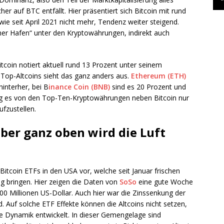
auf BTC entfällt. Hier präsentiert sich Bitcoin mit rund
wie seit April 2021 nicht mehr, Tendenz weiter steigend.
cher Hafen“ unter den Kryptowährungen, indirekt auch
itcoin notiert aktuell rund 13 Prozent unter seinem
ei Top-Altcoins sieht das ganz anders aus.
Ethereum (ETH)
interher, bei B
inance Coin (BNB)
sind es 20 Prozent und
ng es von den Top-Ten-Kryptowährungen neben Bitcoin nur
fzustellen.
 aber ganz oben wird die Luft
 Bitcoin ETFs in den USA vor, welche seit Januar frischen
g bringen. Hier zeigen die Daten von
SoSo
eine gute Woche
300 Millionen US-Dollar. Auch hier war die Zinssenkung der
 Auf solche ETF Effekte können die Altcoins nicht setzen,
e Dynamik entwickelt. In dieser Gemengelage sind