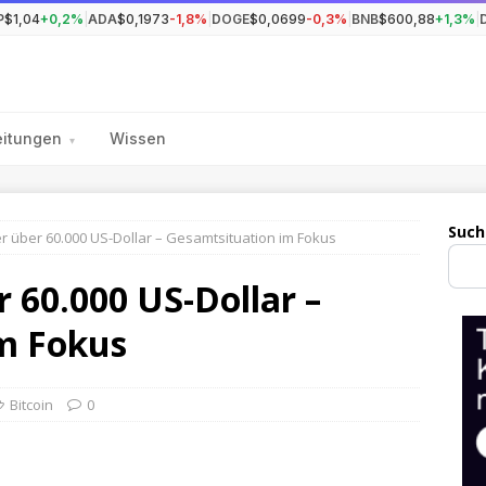
P
$1,04
+0,2%
|
ADA
$0,1973
-1,8%
|
DOGE
$0,0699
-0,3%
|
BNB
$600,88
+1,3%
|
eitungen
Wissen
▾
Such
er über 60.000 US-Dollar – Gesamtsituation im Fokus
r 60.000 US-Dollar –
m Fokus
Bitcoin
0