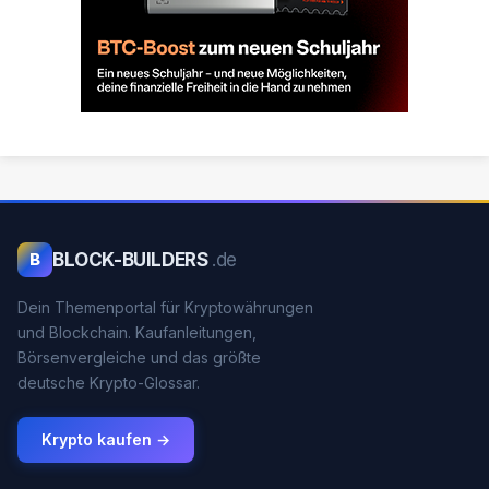
BLOCK-BUILDERS
.de
B
Dein Themenportal für Kryptowährungen
und Blockchain. Kaufanleitungen,
Börsenvergleiche und das größte
deutsche Krypto-Glossar.
Krypto kaufen →