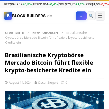
BTC
$64.957
+0,8%
|
ETH
$1.914
+0,4%
|
SOL
$73,75
+1,2%
|
XRP
$1,03
-0,7%
☰
B
BLOCK-BUILDERS
.de
→
STARTSEITE
KRYPTOBÖRSEN
Brasilianische
Kryptobörse Mercado Bitcoin führt flexible krypto-besicherte
Kredite ein
Brasilianische Kryptobörse
Mercado Bitcoin führt flexible
krypto-besicherte Kredite ein
August 14, 2024
Oscar Siegert
0