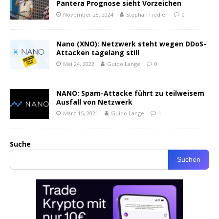
Pantera Prognose sieht Vorzeichen
November 28, 2024
Stephan Fiedler
0
Nano (XNO): Netzwerk steht wegen DDoS-
Attacken tagelang still
Mai 24, 2022
Guido Lange
0
NANO: Spam-Attacke führt zu teilweisem
Ausfall von Netzwerk
März 15, 2021
Guido Lange
1
Suche
Suchen