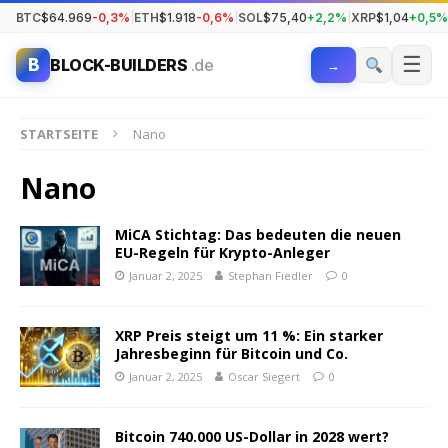
BTC
$64.969
-0,3%
|
ETH
$1.918
-0,6%
|
SOL
$75,40
+2,2%
|
XRP
$1,04
+0,5%
☰
B
BLOCK-BUILDERS
.de
→
STARTSEITE
Nano
Nano
MiCA Stichtag: Das bedeuten die neuen
EU-Regeln für Krypto-Anleger
Januar 2, 2025
Stephan Fiedler
0
XRP Preis steigt um 11 %: Ein starker
Jahresbeginn für Bitcoin und Co.
Januar 2, 2025
Oscar Siegert
0
Bitcoin 740.000 US-Dollar in 2028 wert?