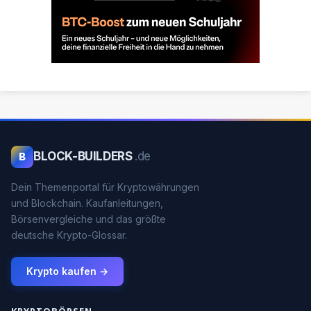
BLOCK-BUILDERS
.de
B
Dein Themenportal für Kryptowährungen
und Blockchain. Kaufanleitungen,
Börsenvergleiche und das größte
deutsche Krypto-Glossar.
Krypto kaufen →
KRYPTOBÖRSEN