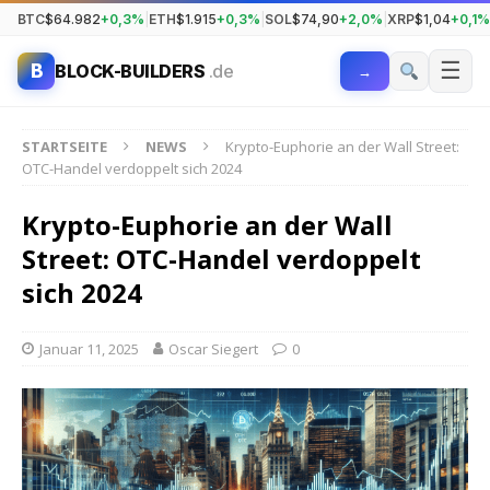
BTC
$64.982
+0,3%
|
ETH
$1.915
+0,3%
|
SOL
$74,90
+2,0%
|
XRP
$1,04
+0,1%
☰
B
BLOCK-BUILDERS
.de
→
STARTSEITE
NEWS
Krypto-Euphorie an der Wall Street:
OTC-Handel verdoppelt sich 2024
Krypto-Euphorie an der Wall
Street: OTC-Handel verdoppelt
sich 2024
Januar 11, 2025
Oscar Siegert
0