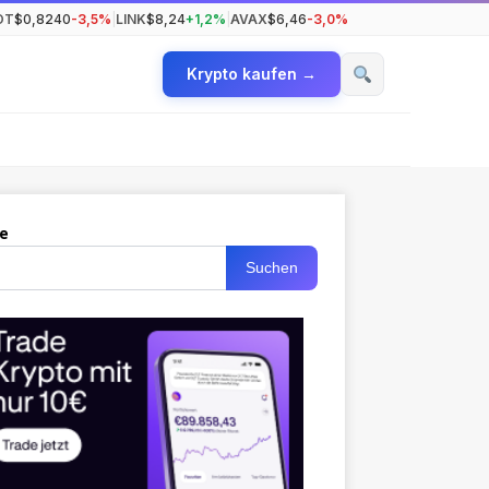
OT
$0,8240
-3,5%
|
LINK
$8,24
+1,2%
|
AVAX
$6,46
-3,0%
Krypto kaufen →
e
Suchen