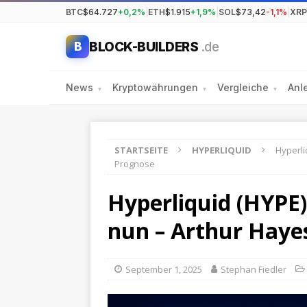
BTC
$64.727
+0,2%
|
ETH
$1.915
+1,9%
|
SOL
$73,42
-1,1%
|
XRP
BLOCK-BUILDERS
.de
B
News
Kryptowährungen
Vergleiche
Anl
▾
▾
▾
STARTSEITE
HYPERLIQUID
Hyperli
Prognose
Hyperliquid (HYPE)
nun – Arthur Haye
September 1, 2025
Stephan Fiedler