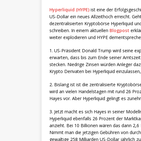
Hyperliquid (HYPE)
ist eine der Erfolgsgesc
US-Dollar ein neues Allzeithoch erreicht. Ge
dezentralisierten Kryptobörse Hyperliquid u
schreiben. In einem aktuellen
Blogpost
erklä
weiter explodieren und HYPE dementsprechend
1. US-Präsident Donald Trump wird seine expa
erwarten, dass bis zum Ende seiner Amtszeit 
stecken. Niedrige Zinsen würden Anleger dazu
Krypto Derivaten bei Hyperliquid einzulassen
2. Bislang ist ist die zentralisierte Kryptobö
wird an vielen Handelstagen mit rund 26 Proze
Hayes vor. Aber Hyperliquid gelingt es zun
3. Jetzt macht es sich Hayes in seiner Model
Hyperliquid ebenfalls 26 Prozent der Marktkap
anzieht. Bei 10 Billionen wären das dann 2,6 
Nimmt man die jetzigen Gebühren von durchsc
gewaltige 258 Milliarden US-Dollar jährlic