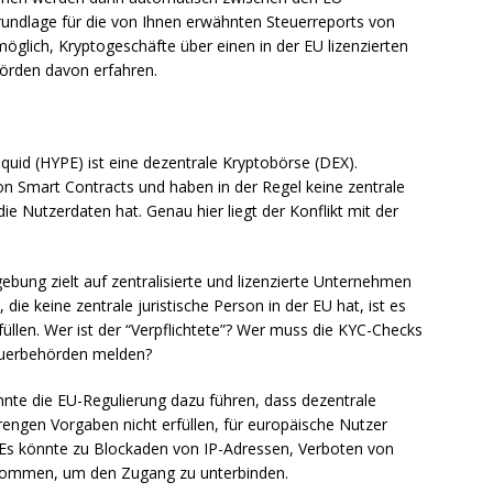
Grundlage für die von Ihnen erwähnten Steuerreports von
möglich, Kryptogeschäfte über einen in der EU lizenzierten
hörden davon erfahren.
quid (HYPE) ist eine dezentrale Kryptobörse (DEX).
on Smart Contracts und haben in der Regel keine zentrale
 die Nutzerdaten hat. Genau hier liegt der Konflikt mit der
bung zielt auf zentralisierte und lizenzierte Unternehmen
 die keine zentrale juristische Person in der EU hat, ist es
üllen. Wer ist der “Verpflichtete”? Wer muss die KYC-Checks
euerbehörden melden?
nnte die EU-Regulierung dazu führen, dass dezentrale
trengen Vorgaben nicht erfüllen, für europäische Nutzer
. Es könnte zu Blockaden von IP-Adressen, Verboten von
ommen, um den Zugang zu unterbinden.