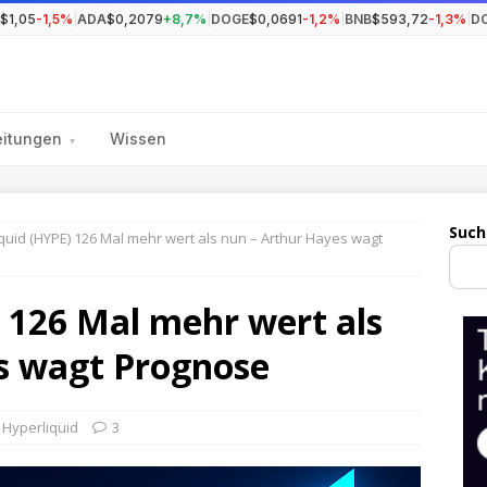
$1,05
-1,5%
|
ADA
$0,2079
+8,7%
|
DOGE
$0,0691
-1,2%
|
BNB
$593,72
-1,3%
|
D
eitungen
Wissen
▾
Such
quid (HYPE) 126 Mal mehr wert als nun – Arthur Hayes wagt
 126 Mal mehr wert als
s wagt Prognose
Hyperliquid
3