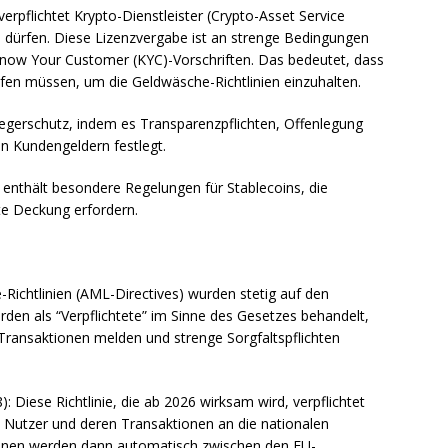
erpflichtet Krypto-Dienstleister (Crypto-Asset Service
u dürfen. Diese Lizenzvergabe ist an strenge Bedingungen
Know Your Customer (KYC)-Vorschriften. Das bedeutet, dass
üfen müssen, um die Geldwäsche-Richtlinien einzuhalten.
egerschutz, indem es Transparenzpflichten, Offenlegung
n Kundengeldern festlegt.
 enthält besondere Regelungen für Stablecoins, die
te Deckung erfordern.
chtlinien (AML-Directives) wurden stetig auf den
den als “Verpflichtete” im Sinne des Gesetzes behandelt,
Transaktionen melden und strenge Sorgfaltspflichten
Diese Richtlinie, die ab 2026 wirksam wird, verpflichtet
e Nutzer und deren Transaktionen an die nationalen
onen werden dann automatisch zwischen den EU-