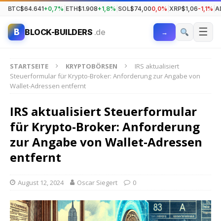
BTC
$64.641
+0,7%
|
ETH
$1.908
+1,8%
|
SOL
$74,00
0,0%
|
XRP
$1,06
-1,1%
|
A
☰
B
BLOCK-BUILDERS
.de
→
STARTSEITE
KRYPTOBÖRSEN
IRS aktualisiert
Steuerformular für Krypto-Broker: Anforderung zur Angabe von
Wallet-Adressen entfernt
IRS aktualisiert Steuerformular
für Krypto-Broker: Anforderung
zur Angabe von Wallet-Adressen
entfernt
August 12, 2024
Oscar Siegert
0