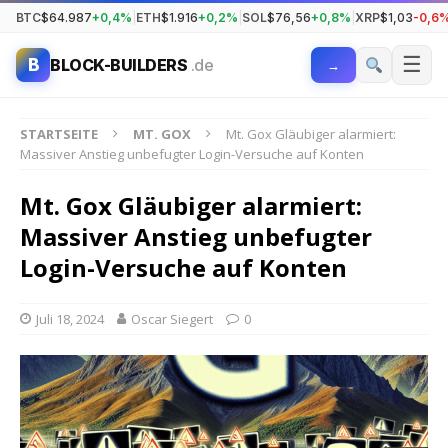
BTC
$64.987
+0,4%
|
ETH
$1.916
+0,2%
|
SOL
$76,56
+0,8%
|
XRP
$1,03
-0,6
☰
B
BLOCK-BUILDERS
.de
→
STARTSEITE
MT. GOX
Mt. Gox Gläubiger alarmiert:
Massiver Anstieg unbefugter Login-Versuche auf Konten
Mt. Gox Gläubiger alarmiert:
Massiver Anstieg unbefugter
Login-Versuche auf Konten
Juli 18, 2024
Oscar Siegert
0