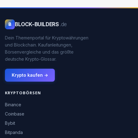
BLOCK-BUILDERS
.de
B
Dein Themenportal für Kryptowährungen
und Blockchain. Kaufanleitungen,
Börsenvergleiche und das größte
deutsche Krypto-Glossar.
Krypto kaufen →
KRYPTOBÖRSEN
Binance
Coinbase
Bybit
Bitpanda