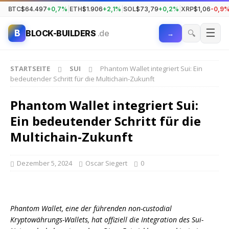
BTC
$64.497
+0,7%
|
ETH
$1.906
+2,1%
|
SOL
$73,79
+0,2%
|
XRP
$1,06
-0,9
☰
B
🔍
BLOCK-BUILDERS
.de
→
STARTSEITE
SUI
Phantom Wallet integriert Sui: Ein
bedeutender Schritt für die Multichain-Zukunft
Phantom Wallet integriert Sui:
Ein bedeutender Schritt für die
Multichain-Zukunft
Dezember 5, 2024
Oscar Siegert
0
Phantom Wallet, eine der führenden non-custodial
Kryptowährungs-Wallets, hat offiziell die Integration des Sui-