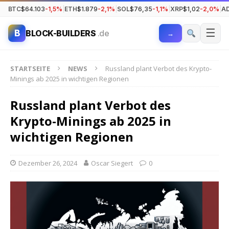
BTC
$64.103
-1,5%
|
ETH
$1.879
-2,1%
|
SOL
$76,35
-1,1%
|
XRP
$1,02
-2,0%
|
A
☰
B
BLOCK-BUILDERS
.de
→
STARTSEITE
NEWS
Russland plant Verbot des Krypto-
Minings ab 2025 in wichtigen Regionen
Russland plant Verbot des
Krypto-Minings ab 2025 in
wichtigen Regionen
Dezember 26, 2024
Oscar Siegert
0