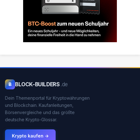
BLOCK-BUILDERS
.de
B
Dein Themenportal für Kryptowährungen
und Blockchain. Kaufanleitungen,
Börsenvergleiche und das größte
deutsche Krypto-Glossar.
Krypto kaufen →