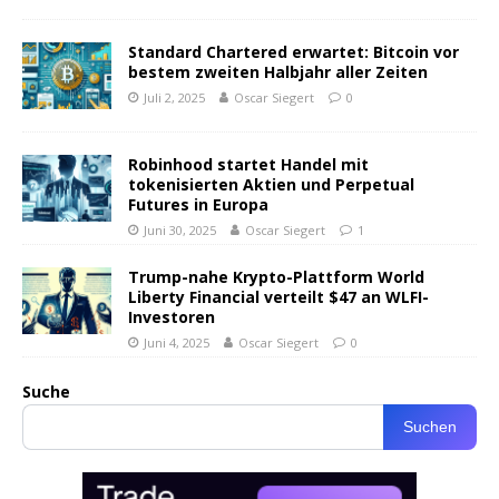
Standard Chartered erwartet: Bitcoin vor
bestem zweiten Halbjahr aller Zeiten
Juli 2, 2025
Oscar Siegert
0
Robinhood startet Handel mit
tokenisierten Aktien und Perpetual
Futures in Europa
Juni 30, 2025
Oscar Siegert
1
Trump-nahe Krypto-Plattform World
Liberty Financial verteilt $47 an WLFI-
Investoren
Juni 4, 2025
Oscar Siegert
0
Suche
Suchen