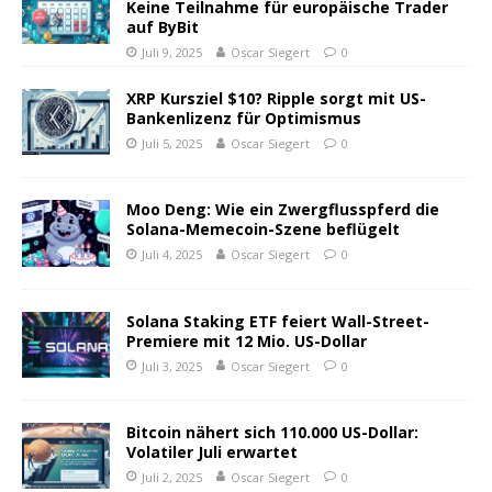
Keine Teilnahme für europäische Trader
auf ByBit
Juli 9, 2025
Oscar Siegert
0
XRP Kursziel $10? Ripple sorgt mit US-
Bankenlizenz für Optimismus
Juli 5, 2025
Oscar Siegert
0
Moo Deng: Wie ein Zwergflusspferd die
Solana-Memecoin-Szene beflügelt
Juli 4, 2025
Oscar Siegert
0
Solana Staking ETF feiert Wall-Street-
Premiere mit 12 Mio. US-Dollar
Juli 3, 2025
Oscar Siegert
0
Bitcoin nähert sich 110.000 US-Dollar:
Volatiler Juli erwartet
Juli 2, 2025
Oscar Siegert
0