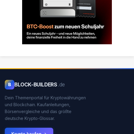
BLOCK-BUILDERS
.de
B
Dein Themenportal für Kryptowährungen
und Blockchain. Kaufanleitungen,
Börsenvergleiche und das größte
deutsche Krypto-Glossar.
Krypto kaufen →