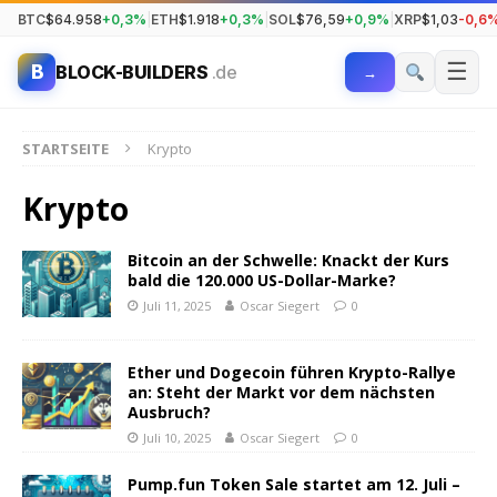
BTC
$64.958
+0,3%
|
ETH
$1.918
+0,3%
|
SOL
$76,59
+0,9%
|
XRP
$1,03
-0,6
☰
B
BLOCK-BUILDERS
.de
→
STARTSEITE
Krypto
Krypto
Bitcoin an der Schwelle: Knackt der Kurs
bald die 120.000 US-Dollar-Marke?
Juli 11, 2025
Oscar Siegert
0
Ether und Dogecoin führen Krypto-Rallye
an: Steht der Markt vor dem nächsten
Ausbruch?
Juli 10, 2025
Oscar Siegert
0
Pump.fun Token Sale startet am 12. Juli –