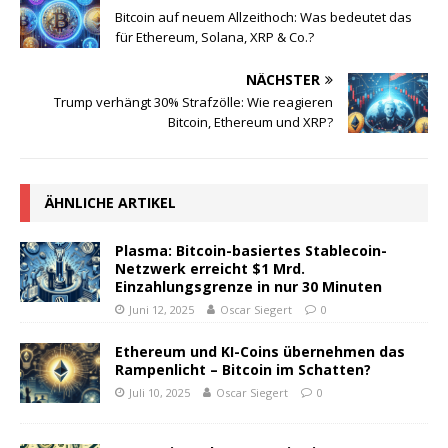
Bitcoin auf neuem Allzeithoch: Was bedeutet das
für Ethereum, Solana, XRP & Co.?
NÄCHSTER
Trump verhängt 30% Strafzölle: Wie reagieren
Bitcoin, Ethereum und XRP?
ÄHNLICHE ARTIKEL
Plasma: Bitcoin-basiertes Stablecoin-
Netzwerk erreicht $1 Mrd.
Einzahlungsgrenze in nur 30 Minuten
Juni 12, 2025
Oscar Siegert
0
Ethereum und KI-Coins übernehmen das
Rampenlicht – Bitcoin im Schatten?
Juli 10, 2025
Oscar Siegert
0