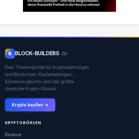
BLOCK-BUILDERS
.de
B
Dein Themenportal für Kryptowährungen
und Blockchain. Kaufanleitungen,
Börsenvergleiche und das größte
deutsche Krypto-Glossar.
Krypto kaufen →
KRYPTOBÖRSEN
Binance