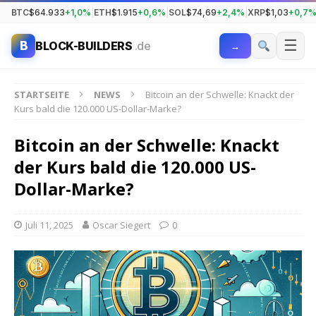
BTC
$64.933
+1,0%
|
ETH
$1.915
+0,6%
|
SOL
$74,69
+2,4%
|
XRP
$1,03
+0,7
☰
B
BLOCK-BUILDERS
.de
→
STARTSEITE
NEWS
Bitcoin an der Schwelle: Knackt der
Kurs bald die 120.000 US-Dollar-Marke?
Bitcoin an der Schwelle: Knackt
der Kurs bald die 120.000 US-
Dollar-Marke?
Juli 11, 2025
Oscar Siegert
0