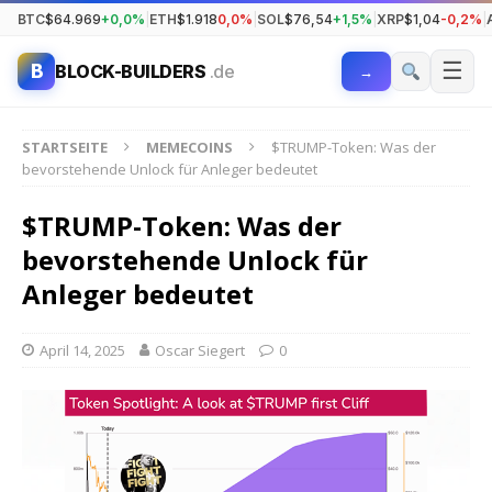
BTC
$64.969
+0,0%
|
ETH
$1.918
0,0%
|
SOL
$76,54
+1,5%
|
XRP
$1,04
-0,2%
|
☰
B
BLOCK-BUILDERS
.de
→
STARTSEITE
MEMECOINS
$TRUMP-Token: Was der
bevorstehende Unlock für Anleger bedeutet
$TRUMP-Token: Was der
bevorstehende Unlock für
Anleger bedeutet
April 14, 2025
Oscar Siegert
0