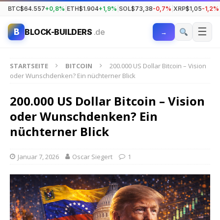
BTC
$64.557
+0,8%
|
ETH
$1.904
+1,9%
|
SOL
$73,38
-0,7%
|
XRP
$1,05
-1,2%
☰
B
BLOCK-BUILDERS
.de
→
STARTSEITE
BITCOIN
200.000 US Dollar Bitcoin – Vision
oder Wunschdenken? Ein nüchterner Blick
200.000 US Dollar Bitcoin – Vision
oder Wunschdenken? Ein
nüchterner Blick
Januar 7, 2026
Oscar Siegert
1