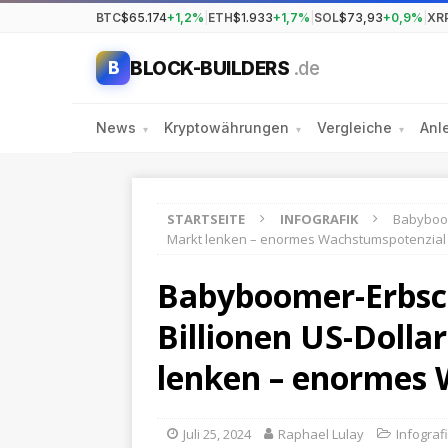
BTC
$65.174
+1,2%
|
ETH
$1.933
+1,7%
|
SOL
$73,93
+0,9%
|
XR
BLOCK-BUILDERS
.de
B
News
Kryptowährungen
Vergleiche
Anl
▾
▾
▾
STARTSEITE
INFOGRAFIK
Babyboom
Markt lenken – enormes Wachstumspotenzial
Babyboomer-Erbsc
Billionen US-Dolla
lenken – enormes
Juli 25, 2024
Raphael Lulay
Infograf