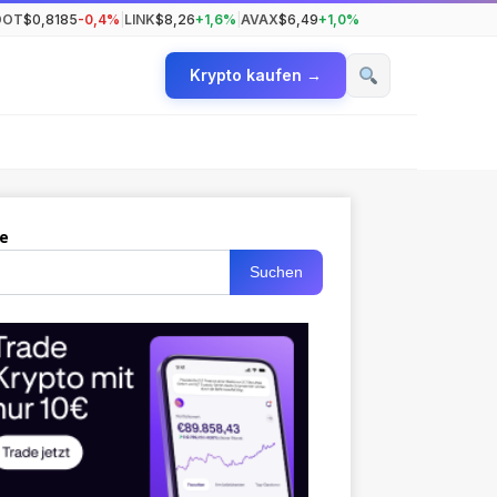
DOT
$0,8185
-0,4%
|
LINK
$8,26
+1,6%
|
AVAX
$6,49
+1,0%
Krypto kaufen →
e
Suchen