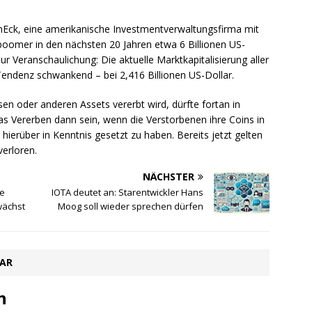
VanEck, eine amerikanische Investmentverwaltungsfirma mit
boomer in den nächsten 20 Jahren etwa 6 Billionen US-
r Veranschaulichung: Die aktuelle Marktkapitalisierung aller
ndenz schwankend – bei 2,416 Billionen US-Dollar.
sen oder anderen Assets vererbt wird, dürfte fortan in
das Vererben dann sein, wenn die Verstorbenen ihre Coins in
hierüber in Kenntnis gesetzt zu haben. Bereits jetzt gelten
verloren.
NÄCHSTER
ie
IOTA deutet an: Starentwickler Hans
wächst
Moog soll wieder sprechen dürfen
TAR
n