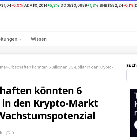
P
$1,04
-0,9%
|
ADA
$0,2014
+5,3%
|
DOGE
$0,0699
+1,3%
|
BNB
$592,24
-0,1%
|
eitungen
Wissen
▾
Such
er-Erbschaften könnten 6 Billionen US-Dollar in den Krypto-
haften könnten 6
r in den Krypto-Markt
 Wachstumspotenzial
ik
0