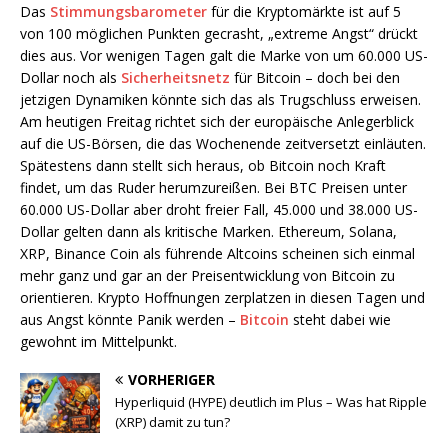
Das
Stimmungsbarometer
für die Kryptomärkte ist auf 5
von 100 möglichen Punkten gecrasht, „extreme Angst“ drückt
dies aus. Vor wenigen Tagen galt die Marke von um 60.000 US-
Dollar noch als
Sicherheitsnetz
für Bitcoin – doch bei den
jetzigen Dynamiken könnte sich das als Trugschluss erweisen.
Am heutigen Freitag richtet sich der europäische Anlegerblick
auf die US-Börsen, die das Wochenende zeitversetzt einläuten.
Spätestens dann stellt sich heraus, ob Bitcoin noch Kraft
findet, um das Ruder herumzureißen. Bei BTC Preisen unter
60.000 US-Dollar aber droht freier Fall, 45.000 und 38.000 US-
Dollar gelten dann als kritische Marken. Ethereum, Solana,
XRP, Binance Coin als führende Altcoins scheinen sich einmal
mehr ganz und gar an der Preisentwicklung von Bitcoin zu
orientieren. Krypto Hoffnungen zerplatzen in diesen Tagen und
aus Angst könnte Panik werden –
Bitcoin
steht dabei wie
gewohnt im Mittelpunkt.
VORHERIGER
Hyperliquid (HYPE) deutlich im Plus – Was hat Ripple
(XRP) damit zu tun?