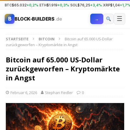
BTC
$65.032
+0,2%
|
ETH
$1.919
+0,3%
|
SOL
$76,25
+3,4%
|
XRP
$1,04
+1,7
☰
B
BLOCK-BUILDERS
.de
→
STARTSEITE
BITCOIN
Bitcoin auf 65.000 US-Dollar
zurückgeworfen – Kryptomärkte in Angst
Bitcoin auf 65.000 US-Dollar
zurückgeworfen – Kryptomärkte
in Angst
Februar 6, 2026
Stephan Fiedler
0