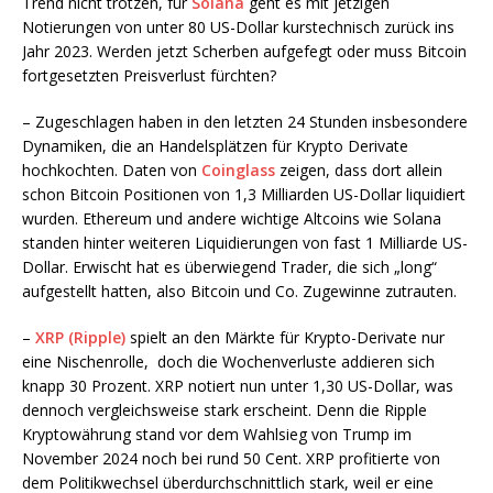
Trend nicht trotzen, für
Solana
geht es mit jetzigen
Notierungen von unter 80 US-Dollar kurstechnisch zurück ins
Jahr 2023. Werden jetzt Scherben aufgefegt oder muss Bitcoin
fortgesetzten Preisverlust fürchten?
– Zugeschlagen haben in den letzten 24 Stunden insbesondere
Dynamiken, die an Handelsplätzen für Krypto Derivate
hochkochten. Daten von
Coinglass
zeigen, dass dort allein
schon Bitcoin Positionen von 1,3 Milliarden US-Dollar liquidiert
wurden. Ethereum und andere wichtige Altcoins wie Solana
standen hinter weiteren Liquidierungen von fast 1 Milliarde US-
Dollar. Erwischt hat es überwiegend Trader, die sich „long“
aufgestellt hatten, also Bitcoin und Co. Zugewinne zutrauten.
–
XRP (Ripple)
spielt an den Märkte für Krypto-Derivate nur
eine Nischenrolle,
doch die Wochenverluste addieren sich
knapp 30 Prozent. XRP notiert nun unter 1,30 US-Dollar, was
dennoch vergleichsweise stark erscheint. Denn die Ripple
Kryptowährung stand vor dem Wahlsieg von Trump im
November 2024 noch bei rund 50 Cent. XRP profitierte von
dem Politikwechsel überdurchschnittlich stark, weil er eine