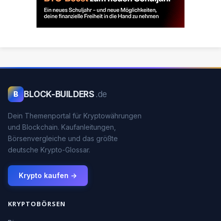
BLOCK-BUILDERS
.de
B
Dein Themenportal für Kryptowährungen
und Blockchain. Kaufanleitungen,
Börsenvergleiche und das größte
deutsche Krypto-Glossar.
Krypto kaufen →
KRYPTOBÖRSEN