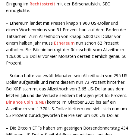
Einigung im
Rechtsstreit
mit der Börsenaufsicht SEC
ermöglichte.
– Ethereum landet mit Preisen knapp 1.900 US-Dollar und
einem Wochenminus von 31 Prozent hart auf dem Boden der
Tatsachen. Zum Allzeithoch von knapp 5.000 US-Dollar vor
einem halben Jahr muss
Ethereum
nun schon 62 Prozent
aufholen. Bei Bitcoin beträgt der Rückschritt vom Allzeithoch
126.000 US-Dollar vor vier Monaten derzeit ziemlich genau 50
Prozent.
– Solana hatte vor zwölf Monaten sein Allzeithoch von 295 US-
Dollar aufgestellt und rennt diesem nun 73 Prozent hinterher.
Bei XRP stammt das Allzeithoch von 3,65 US-Dollar aus dem
letzten Juli und die Verluste seitdem betragen jetzt 65 Prozent.
Binance Coin (BNB)
konnte im Oktober 2025 bis auf ein
Allzeithoch von 1.370 US-Dollar klettern und sieht sich nun um
55 Prozent zurückgeworfen bei Preisen um 620 US-Dollar.
– Die Bitcoin ETFs haben am gestrigen Börsendonnerstag 434
Millionen US-Dollar Kapitalabfluss verzeichnet, bei den