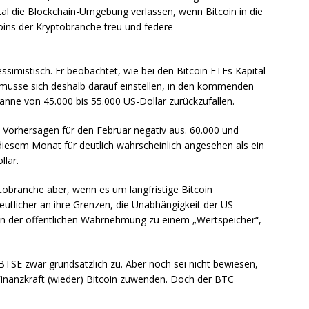
tal die Blockchain-Umgebung verlassen, wenn Bitcoin in die
oins der Kryptobranche treu und federe
simistisch. Er beobachtet, wie bei den Bitcoin ETFs Kapital
n müsse sich deshalb darauf einstellen, in den kommenden
anne von 45.000 bis 55.000 US-Dollar zurückzufallen.
e Vorhersagen für den Februar negativ aus. 60.000 und
diesem Monat für deutlich wahrscheinlich angesehen als ein
lar.
ptobranche aber, wenn es um langfristige Bitcoin
eutlicher an ihre Grenzen, die Unabhängigkeit der US-
 in der öffentlichen Wahrnehmung zu einem „Wertspeicher“,
TSE zwar grundsätzlich zu. Aber noch sei nicht bewiesen,
r Finanzkraft (wieder) Bitcoin zuwenden. Doch der BTC