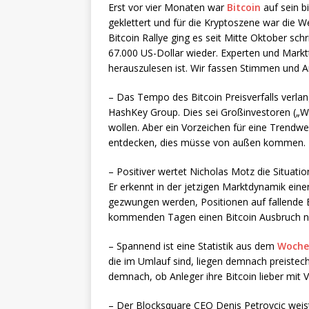
Erst vor vier Monaten war
Bitcoin
auf sein b
geklettert und für die Kryptoszene war die W
Bitcoin Rallye ging es seit Mitte Oktober sch
67.000 US-Dollar wieder. Experten und Markt
herauszulesen ist. Wir fassen Stimmen und
– Das Tempo des Bitcoin Preisverfalls verlan
HashKey Group. Dies sei Großinvestoren („Wh
wollen. Aber ein Vorzeichen für eine Trendwe
entdecken, dies müsse von außen kommen.
– Positiver wertet Nicholas Motz die Situat
Er erkennt in der jetzigen Marktdynamik ein
gezwungen werden, Positionen auf fallende Bi
kommenden Tagen einen Bitcoin Ausbruch n
– Spannend ist eine Statistik aus dem
Woche
die im Umlauf sind, liegen demnach preistec
demnach, ob Anleger ihre Bitcoin lieber mit 
– Der Blocksquare CEO Denis Petrovcic weist