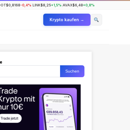
DOT
$0,8168
-0,4%
|
LINK
$8,25
+1,5%
|
AVAX
$6,48
+0,8%
Krypto kaufen →
e
Suchen