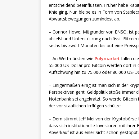
entscheidend beeinflussen. Früher habe Kapi
Knie ging. Nun bleibe es in Form von Stablec
Abwärtsbewegungen zumindest ab.
– Connor Howe, Mitgründer von ENSO, ist pes
abließt und Unterstützung nachlässt. Bitcoi
sechs bis zwölf Monaten bis auf eine Preissp
– An Wettmärkten wie
Polymarket
fallen di
55.000 US-Dollar pro Bitcoin werden dort in 
Aufschwung hin zu 75.000 oder 80.000 US-Dol
– Einigermaßen einig ist man sich in der Kry
Perspektiven geht. Geldpolitik stoße immer d
Notenbank sei angekratzt. So werde Bitcoin
der vor staatlichen Irrflügen schütze.
– Dem stimmt Jeff Mei von der Kryptobörse B
dass sich institutionelle Investoren mit ihre
Abverkauf ist aus einer Sicht schon gestoppt.