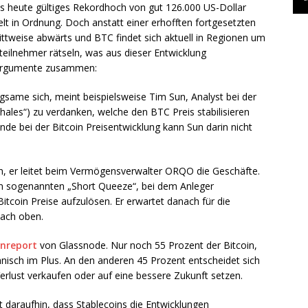
is heute gültiges Rekordhoch von gut 126.000 US-Dollar
elt in Ordnung. Doch anstatt einer erhofften fortgesetzten
rittweise abwärts und BTC findet sich aktuell in Regionen um
teilnehmer rätseln, was aus dieser Entwicklung
 Argumente zusammen:
gsame sich, meint beispielsweise Tim Sun, Analyst bei der
ales“) zu verdanken, welche den BTC Preis stabilisieren
nde bei der Bitcoin Preisentwicklung kann Sun darin nicht
ion, er leitet beim Vermögensverwalter ORQO die Geschäfte.
en sogenannten „Short Queeze“, bei dem Anleger
tcoin Preise aufzulösen. Er erwartet danach für die
ach oben.
nreport
von Glassnode. Nur noch 55 Prozent der Bitcoin,
hnisch im Plus. An den anderen 45 Prozent entscheidet sich
Verlust verkaufen oder auf eine bessere Zukunft setzen.
 daraufhin, dass Stablecoins die Entwicklungen