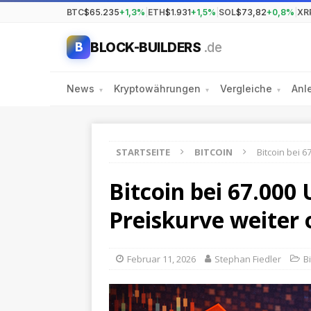
BTC
$65.235
+1,3%
|
ETH
$1.931
+1,5%
|
SOL
$73,82
+0,8%
|
XR
BLOCK-BUILDERS
.de
B
News
Kryptowährungen
Vergleiche
Anl
▾
▾
▾
STARTSEITE
BITCOIN
Bitcoin bei 
Bitcoin bei 67.000 
Preiskurve weiter
Februar 11, 2026
Stephan Fiedler
B