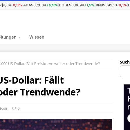
P
$1,04
-0,9%
|
ADA
$0,2008
+4,9%
|
DOGE
$0,0699
+1,5%
|
BNB
$592,10
-0,1%
|
eitungen
Wissen
▾
Such
67.000 US-Dollar: Fällt Preiskurve weiter oder Trendwende?
US-Dollar: Fällt
 oder Trendwende?
itcoin
0