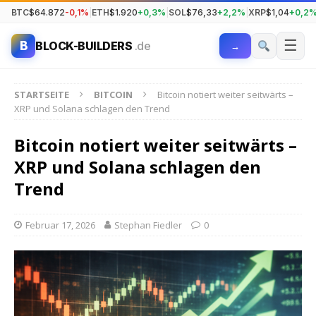
BTC
$64.872
-0,1%
|
ETH
$1.920
+0,3%
|
SOL
$76,33
+2,2%
|
XRP
$1,04
+0,2
☰
B
BLOCK-BUILDERS
.de
→
STARTSEITE
BITCOIN
Bitcoin notiert weiter seitwärts –
XRP und Solana schlagen den Trend
Bitcoin notiert weiter seitwärts –
XRP und Solana schlagen den
Trend
Februar 17, 2026
Stephan Fiedler
0