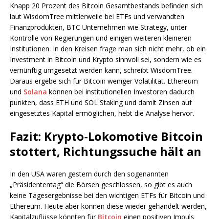
Knapp 20 Prozent des Bitcoin Gesamtbestands befinden sich
laut WisdomTree mittlerweile bei ETFs und verwandten
Finanzprodukten, BTC Unternehmen wie Strategy, unter
Kontrolle von Regierungen und einigen weiteren kleineren
Institutionen. In den Kreisen frage man sich nicht mehr, ob ein
Investment in Bitcoin und Krypto sinnvoll sei, sondern wie es
vernünftig umgesetzt werden kann, schreibt WisdomTree.
Daraus ergebe sich für Bitcoin weniger Volatilität. Ethereum
und
Solana
können bei institutionellen Investoren dadurch
punkten, dass ETH und SOL Staking und damit Zinsen auf
eingesetztes Kapital ermöglichen, hebt die Analyse hervor.
Fazit: Krypto-Lokomotive Bitcoin
stottert, Richtungssuche hält an
In den USA waren gestern durch den sogenannten
„Präsidententag“ die Börsen geschlossen, so gibt es auch
keine Tagesergebnisse bei den wichtigen ETFs für Bitcoin und
Ethereum. Heute aber können diese wieder gehandelt werden,
Kapitalzuflüsse könnten für
Bitcoin
einen positiven Impuls