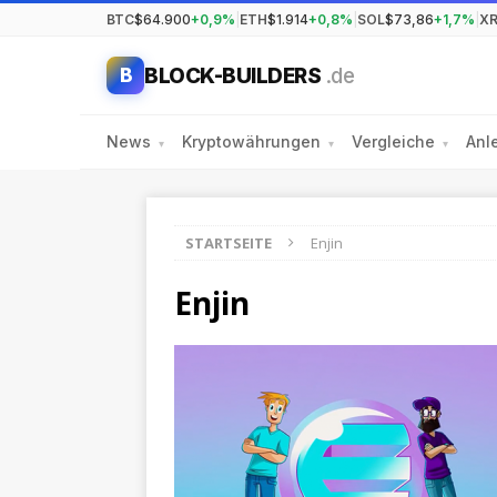
BTC
$64.900
+0,9%
|
ETH
$1.914
+0,8%
|
SOL
$73,86
+1,7%
|
X
BLOCK-BUILDERS
.de
B
News
Kryptowährungen
Vergleiche
Anl
▾
▾
▾
STARTSEITE
Enjin
Enjin