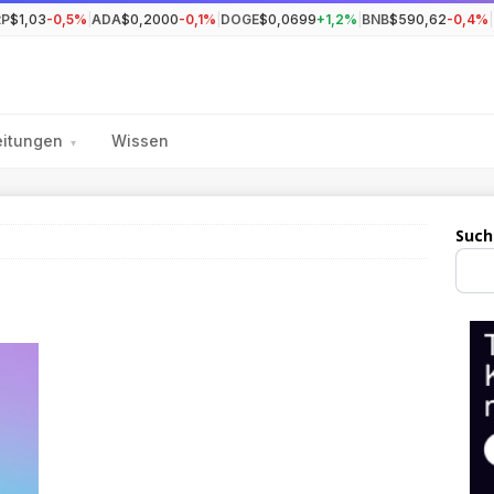
RP
$1,03
-0,5%
|
ADA
$0,2000
-0,1%
|
DOGE
$0,0699
+1,2%
|
BNB
$590,62
-0,4%
|
eitungen
Wissen
▾
Such