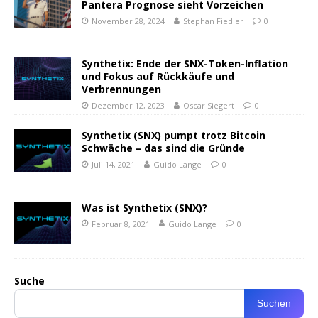
Pantera Prognose sieht Vorzeichen
November 28, 2024
Stephan Fiedler
0
Synthetix: Ende der SNX-Token-Inflation
und Fokus auf Rückkäufe und
Verbrennungen
Dezember 12, 2023
Oscar Siegert
0
Synthetix (SNX) pumpt trotz Bitcoin
Schwäche – das sind die Gründe
Juli 14, 2021
Guido Lange
0
Was ist Synthetix (SNX)?
Februar 8, 2021
Guido Lange
0
Suche
Suchen