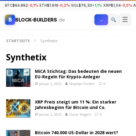
BTC
$64.892
-0,1%
|
ETH
$1.916
-0,2%
|
SOL
$76,30
+1,1%
|
XRP
$1,04
-0,5%
|
A
☰
B
BLOCK-BUILDERS
.de
→
STARTSEITE
Synthetix
Synthetix
MiCA Stichtag: Das bedeuten die neuen
EU-Regeln für Krypto-Anleger
Januar 2, 2025
Stephan Fiedler
0
XRP Preis steigt um 11 %: Ein starker
Jahresbeginn für Bitcoin und Co.
Januar 2, 2025
Oscar Siegert
0
Bitcoin 740.000 US-Dollar in 2028 wert?