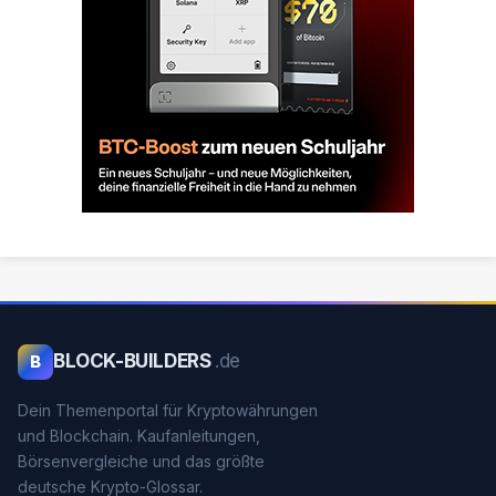
BLOCK-BUILDERS
.de
B
Dein Themenportal für Kryptowährungen
und Blockchain. Kaufanleitungen,
Börsenvergleiche und das größte
deutsche Krypto-Glossar.