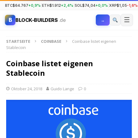
BTC
$64.767
+0,9%
|
ETH
$1.912
+2,4%
|
SOL
$74,04
+0,0%
|
XRP
$1,05
-1,6%
☰
B
BLOCK-BUILDERS
.de
→
STARTSEITE
COINBASE
Coinbase listet eigenen
Stablecoin
Coinbase listet eigenen
Stablecoin
Oktober 24, 2018
Guido Lange
0