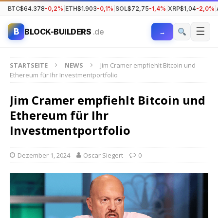
BTC
$64.378
-0,2%
|
ETH
$1.903
-0,1%
|
SOL
$72,75
-1,4%
|
XRP
$1,04
-2,0%
|
☰
B
BLOCK-BUILDERS
.de
→
STARTSEITE
NEWS
Jim Cramer empfiehlt Bitcoin und
Ethereum für Ihr Investmentportfolio
Jim Cramer empfiehlt Bitcoin und
Ethereum für Ihr
Investmentportfolio
Dezember 1, 2024
Oscar Siegert
0