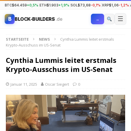
BTC
$64.459
+0,5%
|
ETH
$1.903
+1,9%
|
SOL
$73,68
-0,1%
|
XRP
$1,06
-1,2%
|
☰
B
BLOCK-BUILDERS
.de
→
STARTSEITE
NEWS
Cynthia Lummis leitet erstmals
Krypto-Ausschuss im US-Senat
Cynthia Lummis leitet erstmals
Krypto-Ausschuss im US-Senat
Januar 11, 2025
Oscar Siegert
0