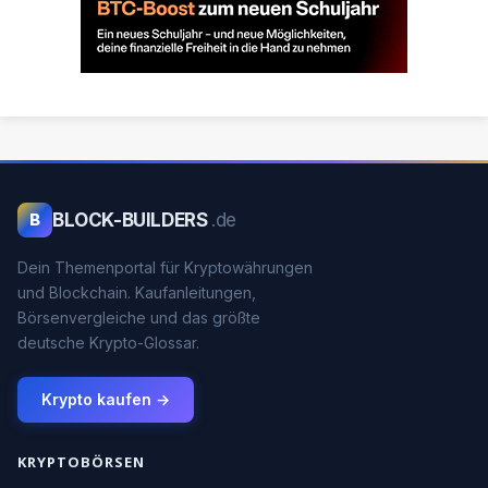
BLOCK-BUILDERS
.de
B
Dein Themenportal für Kryptowährungen
und Blockchain. Kaufanleitungen,
Börsenvergleiche und das größte
deutsche Krypto-Glossar.
Krypto kaufen →
KRYPTOBÖRSEN