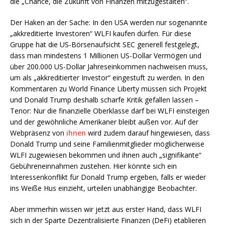
die „Chance, die Zukunft von Finanzen mitzugestalten“.
Der Haken an der Sache: In den USA werden nur sogenannte
„akkreditierte Investoren“ WLFI kaufen dürfen. Für diese
Gruppe hat die US-Börsenaufsicht SEC generell festgelegt,
dass man mindestens 1 Millionen US-Dollar Vermögen und
über 200.000 US-Dollar Jahreseinkommen nachweisen muss,
um als „akkreditierter Investor“ eingestuft zu werden. In den
Kommentaren zu World Finance Liberty müssen sich Projekt
und Donald Trump deshalb scharfe Kritik gefallen lassen –
Tenor: Nur die finanzielle Oberklasse darf bei WLFI einsteigen
und der gewöhnliche Amerikaner bleibt außen vor. Auf der
Webpräsenz von
ihnen
wird zudem darauf hingewiesen, dass
Donald Trump und seine Familienmitglieder möglicherweise
WLFI zugewiesen bekommen und ihnen auch „signifikante“
Gebühreneinnahmen zustehen. Hier könnte sich ein
Interessenkonflikt für Donald Trump ergeben, falls er wieder
ins Weiße Hus einzieht, urteilen unabhängige Beobachter.
Aber immerhin wissen wir jetzt aus erster Hand, dass WLFI
sich in der Sparte Dezentralisierte Finanzen (DeFi) etablieren