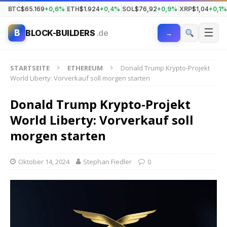
BTC
$65.169
+0,6%
|
ETH
$1.924
+0,4%
|
SOL
$76,92
+0,9%
|
XRP
$1,04
+0,1%
☰
B
BLOCK-BUILDERS
.de
→
STARTSEITE
ETHEREUM
Donald Trump Krypto-Projekt
World Liberty: Vorverkauf soll morgen starten
Donald Trump Krypto-Projekt
World Liberty: Vorverkauf soll
morgen starten
Oktober 14, 2024
Stephan Fiedler
0