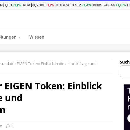
P
$1,03
+1,1%
|
ADA
$0,2000
-1,1%
|
DOGE
$0,0702
+1,4%
|
BNB
$593,46
+1,0%
|
D
eitungen
Wissen
▾
Such
 und der EIGEN Token: Einblick in die aktuelle Lage und
 EIGEN Token: Einblick
ge und
en
um
0