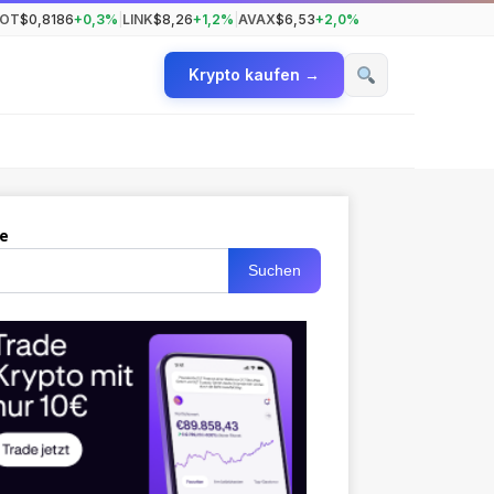
OT
$0,8186
+0,3%
|
LINK
$8,26
+1,2%
|
AVAX
$6,53
+2,0%
Krypto kaufen →
e
Suchen