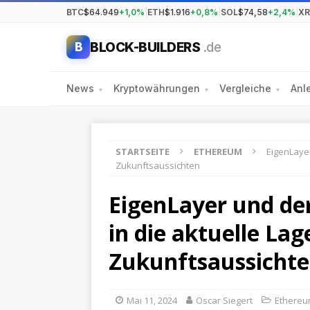
BTC
$64.949
+1,0%
|
ETH
$1.916
+0,8%
|
SOL
$74,58
+2,4%
|
XR
BLOCK-BUILDERS
.de
B
News
Kryptowährungen
Vergleiche
Anl
▾
▾
▾
STARTSEITE
ETHEREUM
EigenLayer
Zukunftsaussichten
EigenLayer und der
in die aktuelle La
Zukunftsaussicht
Mai 11, 2024
Oscar Siegert
Ethere