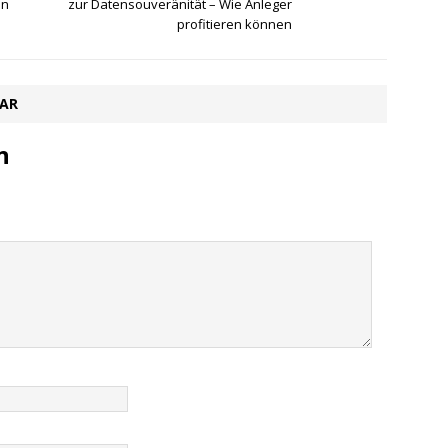
en
zur Datensouveränität – Wie Anleger
profitieren können
TAR
n