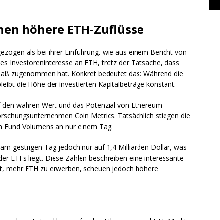
nen höhere ETH-Zuflüsse
ogen als bei ihrer Einführung, wie aus einem Bericht von
oßes Investoreninteresse an ETH, trotz der Tatsache, dass
Ausmaß zugenommen hat. Konkret bedeutet das: Während die
leibt die Höhe der investierten Kapitalbeträge konstant.
auf den wahren Wert und das Potenzial von Ethereum
orschungsunternehmen Coin Metrics. Tatsächlich stiegen die
n Fund Volumens an nur einem Tag.
h am gestrigen Tag jedoch nur auf 1,4 Milliarden Dollar, was
der ETFs liegt. Diese Zahlen beschreiben eine interessante
it, mehr ETH zu erwerben, scheuen jedoch höhere