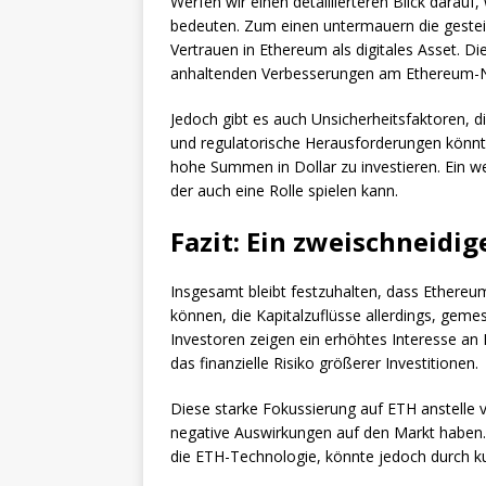
Werfen wir einen detaillierteren Blick darau
bedeuten. Zum einen untermauern die geste
Vertrauen in Ethereum als digitales Asset. D
anhaltenden Verbesserungen am Ethereum-N
Jedoch gibt es auch Unsicherheitsfaktoren, di
und regulatorische Herausforderungen könnte
hohe Summen in Dollar zu investieren. Ein we
der auch eine Rolle spielen kann.
Fazit: Ein zweischneidi
Insgesamt bleibt festzuhalten, dass Ethere
können, die Kapitalzuflüsse allerdings, geme
Investoren zeigen ein erhöhtes Interesse a
das finanzielle Risiko größerer Investitionen.
Diese starke Fokussierung auf ETH anstelle 
negative Auswirkungen auf den Markt haben. 
die ETH-Technologie, könnte jedoch durch ku