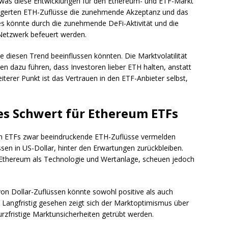
f, was diese Entwicklungen für den Ethereum- und ETF-Markt
igerten ETH-Zuflüsse die zunehmende Akzeptanz und das
ies könnte durch die zunehmende DeFi-Aktivität und die
etzwerk befeuert werden.
e diesen Trend beeinflussen könnten. Die Marktvolatilität
n dazu führen, dass Investoren lieber ETH halten, anstatt
iterer Punkt ist das Vertrauen in den ETF-Anbieter selbst,
ges Schwert für Ethereum ETFs
um ETFs zwar beeindruckende ETH-Zuflüsse vermelden
ssen in US-Dollar, hinter den Erwartungen zurückbleiben.
n Ethereum als Technologie und Wertanlage, scheuen jedoch
von Dollar-Zuflüssen könnte sowohl positive als auch
Langfristig gesehen zeigt sich der Marktoptimismus über
rzfristige Marktunsicherheiten getrübt werden.