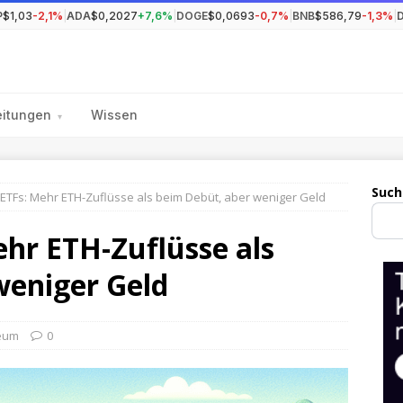
P
$1,03
-2,1%
|
ADA
$0,2027
+7,6%
|
DOGE
$0,0693
-0,7%
|
BNB
$586,79
-1,3%
|
eitungen
Wissen
▾
Such
ETFs: Mehr ETH-Zuflüsse als beim Debüt, aber weniger Geld
hr ETH-Zuflüsse als
weniger Geld
eum
0