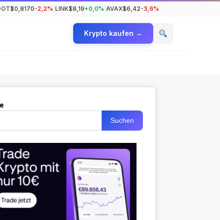
DOT
$0,8170
-2,2%
|
LINK
$8,19
+0,0%
|
AVAX
$6,42
-3,6%
Krypto kaufen →
e
Suchen