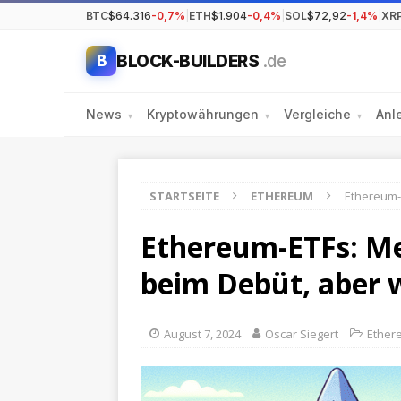
BTC
$64.316
-0,7%
|
ETH
$1.904
-0,4%
|
SOL
$72,92
-1,4%
|
XR
BLOCK-BUILDERS
.de
B
News
Kryptowährungen
Vergleiche
Anl
▾
▾
▾
STARTSEITE
ETHEREUM
Ethereum-
Ethereum-ETFs: Me
beim Debüt, aber 
August 7, 2024
Oscar Siegert
Ether