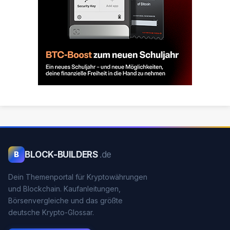
BLOCK-BUILDERS
.de
B
Dein Themenportal für Kryptowährungen
und Blockchain. Kaufanleitungen,
Börsenvergleiche und das größte
deutsche Krypto-Glossar.