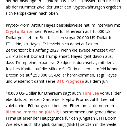
der der bisherige Preisrekord aus 2021 einkassiert und für ETH
als der Nummer Zwei der unter den Kryptowährungen ergeben
sich Perspektiven nach oben.
Krypto-Promi Arthur Hayes beispielsweise hat im Interview mit
Crypto Banter
sein Preisziel für Ethereum auf 10.000 US-
Dollar gesetzt. Im Bestfall seien sogar 20.000 US-Dollar für
ETH drin, so Hayes. Er bezieht sich dabei auf einen
Zeithorizont bis Anfang 2029, wenn die zweite Amtszeit von
US-Präsident Donald Trump endet. Hayes geht davon aus,
dass Trump eine expansive Geldpolitik durchsetzt, mit der viel
frisches Kapital auf die Märkte fließt. In diesem Umfeld könne
Bitcoin bis auf 250.000 US-Dollar herankommen, sagt Hayes
und wiederholt damit seine
BTC Prognose
aus dem Juni.
10.000 US-Dollar für Ethereum sagt auch
Tom Lee
voraus, der
ebenfalls zur ersten Garde der Krypto-Promis zählt. Lee hat
zuletzt eine Führungsrolle bei dem Ethereum Unternehmen
Bitmine Immersion (BMNR)
übernommen und genau diese
Firma ist einer der Hauptgründe für den jüngsten ETH Boom.
Wie etwa auch Sharplink Gaming (SBET) setzten mittlerweile