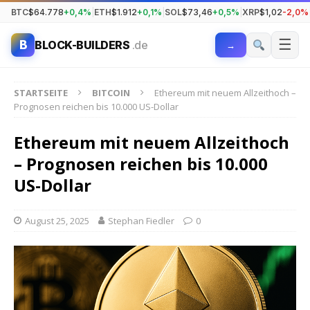
BTC
$64.778
+0,4%
|
ETH
$1.912
+0,1%
|
SOL
$73,46
+0,5%
|
XRP
$1,02
-2,0%
☰
B
BLOCK-BUILDERS
.de
→
STARTSEITE
BITCOIN
Ethereum mit neuem Allzeithoch –
Prognosen reichen bis 10.000 US-Dollar
Ethereum mit neuem Allzeithoch
– Prognosen reichen bis 10.000
US-Dollar
August 25, 2025
Stephan Fiedler
0