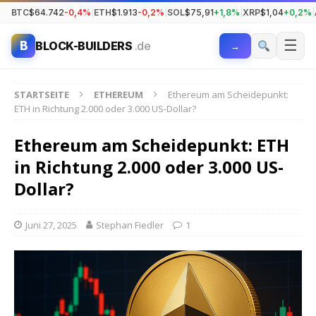
BTC
$64.742
-0,4%
|
ETH
$1.913
-0,2%
|
SOL
$75,91
+1,8%
|
XRP
$1,04
+0,2%
|
☰
B
BLOCK-BUILDERS
.de
→
STARTSEITE
ETHEREUM
Ethereum am Scheidepunkt:
ETH in Richtung 2.000 oder 3.000 US-Dollar?
Ethereum am Scheidepunkt: ETH
in Richtung 2.000 oder 3.000 US-
Dollar?
Juni 27, 2025
Stephan Fiedler
1