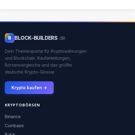
BLOCK-BUILDERS
.de
B
Dein Themenportal für Kryptowährungen
und Blockchain. Kaufanleitungen,
Börsenvergleiche und das größte
deutsche Krypto-Glossar.
Krypto kaufen →
KRYPTOBÖRSEN
Binance
Coinbase
Bybit