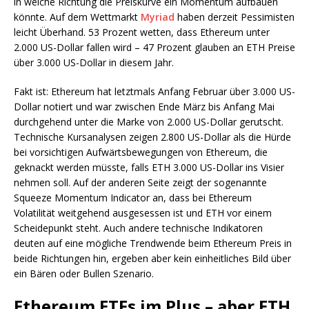
in welche Richtung die Preiskurve ein Momentum aufbauen
könnte. Auf dem Wettmarkt
Myriad
haben derzeit Pessimisten
leicht Überhand. 53 Prozent wetten, dass Ethereum unter
2.000 US-Dollar fallen wird – 47 Prozent glauben an ETH Preise
über 3.000 US-Dollar in diesem Jahr.
Fakt ist: Ethereum hat letztmals Anfang Februar über 3.000 US-
Dollar notiert und war zwischen Ende März bis Anfang Mai
durchgehend unter die Marke von 2.000 US-Dollar gerutscht.
Technische Kursanalysen zeigen 2.800 US-Dollar als die Hürde
bei vorsichtigen Aufwärtsbewegungen von Ethereum, die
geknackt werden müsste, falls ETH 3.000 US-Dollar ins Visier
nehmen soll. Auf der anderen Seite zeigt der sogenannte
Squeeze Momentum Indicator an, dass bei Ethereum
Volatilität weitgehend ausgesessen ist und ETH vor einem
Scheidepunkt steht. Auch andere technische Indikatoren
deuten auf eine mögliche Trendwende beim Ethereum Preis in
beide Richtungen hin, ergeben aber kein einheitliches Bild über
ein Bären oder Bullen Szenario.
Ethereum ETFs im Plus – aber ETH