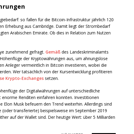
hrungen
ebedarf: so fallen für die Bitcoin-Infrastruktur jährlich 120
uen Erhebung aus Cambridge. Damit liegt der Strombedarf
gten Arabischen Emirate. Ob dies in Relation zum Nutzen
llye zunehmend gefragt.
Gemäß
des Landeskriminalamts
e Höhenflüge der Kryptowährungen aus, um ahnungslose
 Anleger vermeintlich in Bitcoin investieren, wobei die
rden. Wer tatsächlich von der Kursentwicklung profitieren
öse Krypto-Exchanges
setzen.
Höhenflüge der Digitalwährungen auf unterschiedliche
zt enorme Renditen einfahren konnten. Investitionen
e Elon Musk befeuern den Trend weiterhin. Allerdings sind
e (oder transferierte) beispielsweise im September 2019
her auf der Wallet sind. Der heutige Wert: über 5 Milliarden