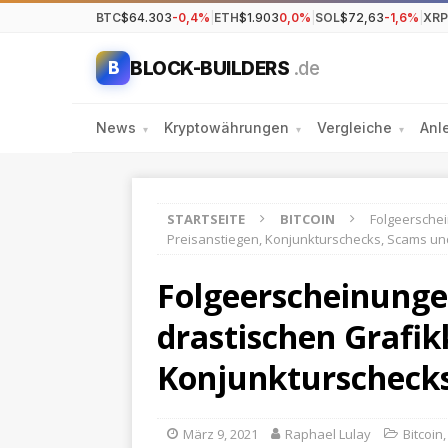
BTC
$64.303
-0,4%
|
ETH
$1.903
0,0%
|
SOL
$72,63
-1,6%
|
XRP
BLOCK-BUILDERS
.de
B
News
Kryptowährungen
Vergleiche
Anl
▾
▾
▾
STARTSEITE
BITCOIN
Folgeerschei
Preisanstiegen, Konjunkturschecks, Scams und
Folgeerscheinungen
drastischen Grafik
Konjunkturschecks
März 9, 2021
Raphael Lulay
Bitcoin