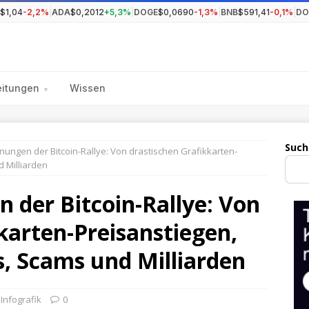
$1,04
-2,2%
|
ADA
$0,2012
+5,3%
|
DOGE
$0,0690
-1,3%
|
BNB
$591,41
-0,1%
|
DO
eitungen
Wissen
▾
Such
nungen der Bitcoin-Rallye: Von drastischen Grafikkarten-
 Milliarden
 der Bitcoin-Rallye: Von
karten-Preisanstiegen,
, Scams und Milliarden
,
Infografik
0