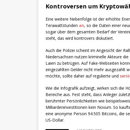
Kontroversen um Kryptowä
Eine weitere Nebenfolge ist der erhöhte Energi
Terawattstunden
an
, so die Daten einer ne
sogar über dem gesamten Bedarf der Vereini
steht, das wird kontrovers diskutiert.
Auch die Polizei scheint im Angesicht der Ra
Niedersachsen nutzen kriminelle Akteure di
Laien zu betrügen. Auf Fake-Webseiten können
eingezahlten Gelder nicht mehr ausgezahlt we
möchte, sollte daher auf regulierte und
seri
Wie die Infografik aufzeigt, wirken sich die 
Bereiche aus. Fest steht, dass Anleger zulet
berühmter Persönlichkeiten wie beispielsweis
Milliardeninvestitionen kein Novum. So kauft
eine anonyme Person 94.505 Bitcoins, die seit
US-Dollar.