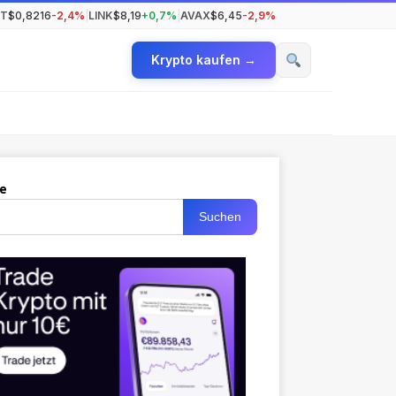
T
$0,8216
-2,4%
|
LINK
$8,19
+0,7%
|
AVAX
$6,45
-2,9%
Krypto kaufen →
e
Suchen