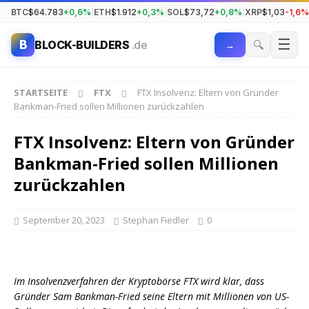
BTC
$64.783
+0,6%
|
ETH
$1.912
+0,3%
|
SOL
$73,72
+0,8%
|
XRP
$1,03
-1,6%
☰
B
🔍
BLOCK-BUILDERS
.de
→
STARTSEITE
FTX
FTX Insolvenz: Eltern von Gründer
Bankman-Fried sollen Millionen zurückzahlen
FTX Insolvenz: Eltern von Gründer
Bankman-Fried sollen Millionen
zurückzahlen
September 20, 2023
Stephan Fiedler
0
Im Insolvenzverfahren der Kryptobörse FTX wird klar, dass
Gründer Sam Bankman-Fried seine Eltern mit Millionen von US-