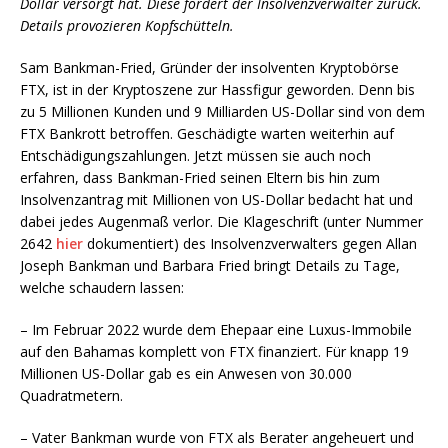
Dollar versorgt hat. Diese fordert der Insolvenzverwalter zurück.
Details provozieren Kopfschütteln.
Sam Bankman-Fried, Gründer der insolventen Kryptobörse
FTX, ist in der Kryptoszene zur Hassfigur geworden. Denn bis
zu 5 Millionen Kunden und 9 Milliarden US-Dollar sind von dem
FTX Bankrott betroffen. Geschädigte warten weiterhin auf
Entschädigungszahlungen. Jetzt müssen sie auch noch
erfahren, dass Bankman-Fried seinen Eltern bis hin zum
Insolvenzantrag mit Millionen von US-Dollar bedacht hat und
dabei jedes Augenmaß verlor. Die Klageschrift (unter Nummer
2642
hier
dokumentiert) des Insolvenzverwalters gegen Allan
Joseph Bankman und Barbara Fried bringt Details zu Tage,
welche schaudern lassen:
– Im Februar 2022 wurde dem Ehepaar eine Luxus-Immobile
auf den Bahamas komplett von FTX finanziert. Für knapp 19
Millionen US-Dollar gab es ein Anwesen von 30.000
Quadratmetern.
– Vater Bankman wurde von FTX als Berater angeheuert und