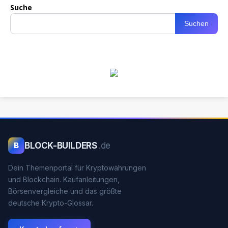
Suche
Suchen
BLOCK-BUILDERS
.de
B
Dein Themenportal für Kryptowährungen
und Blockchain. Kaufanleitungen,
Börsenvergleiche und das größte
deutsche Krypto-Glossar.