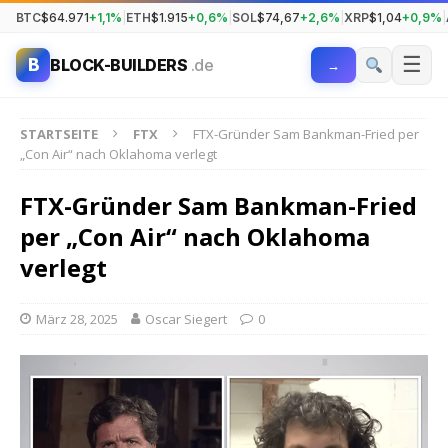
BTC
$64.971
+1,1%
|
ETH
$1.915
+0,6%
|
SOL
$74,67
+2,6%
|
XRP
$1,04
+0,9%
|
☰
B
BLOCK-BUILDERS
.de
→
STARTSEITE
FTX
FTX-Gründer Sam Bankman-Fried per
„Con Air“ nach Oklahoma verlegt
FTX-Gründer Sam Bankman-Fried
per „Con Air“ nach Oklahoma
verlegt
März 28, 2025
Oscar Siegert
0