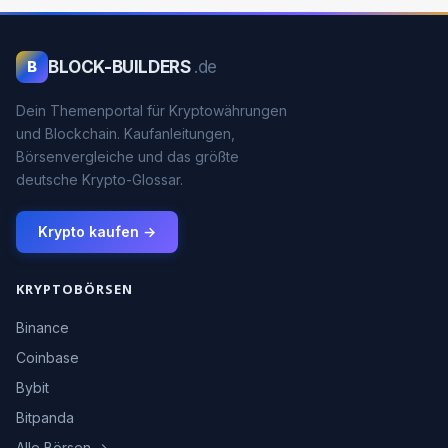
BLOCK-BUILDERS
.de
B
Dein Themenportal für Kryptowährungen
und Blockchain. Kaufanleitungen,
Börsenvergleiche und das größte
deutsche Krypto-Glossar.
Krypto kaufen →
KRYPTOBÖRSEN
Binance
Coinbase
Bybit
Bitpanda
Alle Börsen →