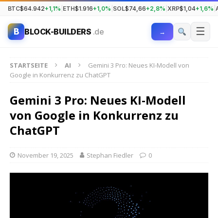
BTC
$64.942
+1,1%
|
ETH
$1.916
+1,0%
|
SOL
$74,66
+2,8%
|
XRP
$1,04
+1,6%
|
☰
B
BLOCK-BUILDERS
.de
→
STARTSEITE
AI
Gemini 3 Pro: Neues KI-Modell von
Google in Konkurrenz zu ChatGPT
Gemini 3 Pro: Neues KI-Modell
von Google in Konkurrenz zu
ChatGPT
November 19, 2025
Stephan Fiedler
0