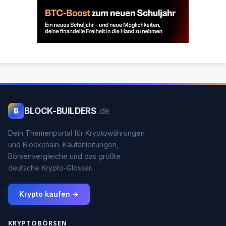
BLOCK-BUILDERS
.de
B
Dein Themenportal für Kryptowährungen
und Blockchain. Kaufanleitungen,
Börsenvergleiche und das größte
deutsche Krypto-Glossar.
Krypto kaufen →
KRYPTOBÖRSEN