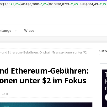
RP
$1,05
+3,0%
|
ADA
$0,2001
+1,0%
|
DOGE
$0,0713
+2,4%
|
BNB
$604,43
+2,1%
eitungen
Wissen
▾
Such
in- und Ethereum-Gebühren: Onchain-Transaktionen unter $2
 und Ethereum-Gebühren:
onen unter $2 im Fokus
0