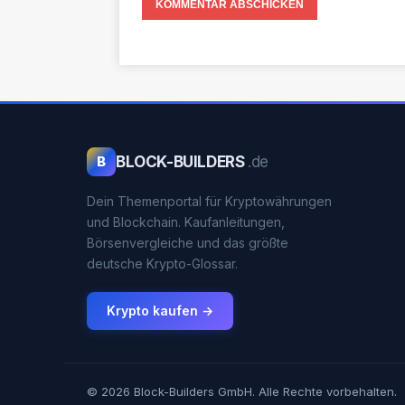
BLOCK-BUILDERS
.de
B
Dein Themenportal für Kryptowährungen
und Blockchain. Kaufanleitungen,
Börsenvergleiche und das größte
deutsche Krypto-Glossar.
Krypto kaufen →
© 2026 Block-Builders GmbH. Alle Rechte vorbehalten.