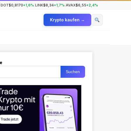
|
DOT
$0,8170
+1,6%
|
LINK
$8,34
+1,7%
|
AVAX
$6,55
+2,4%
Krypto kaufen →
e
Suchen