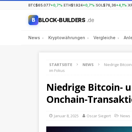
BTC
$65.077
+0,7%
|
ETH
$1.924
+0,7%
|
SOL
$76,36
+4,1%
|
X
BLOCK-BUILDERS
.de
B
News
Kryptowährungen
Vergleiche
Anl
▾
▾
▾
STARTSEITE
NEWS
Niedrige Bitco
im Fokus
Niedrige Bitcoin-
Onchain-Transakti
Januar 8, 2025
Oscar Siegert
News