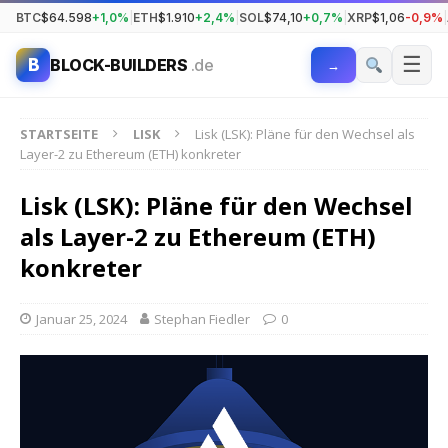
BTC
$64.598
+1,0%
|
ETH
$1.910
+2,4%
|
SOL
$74,10
+0,7%
|
XRP
$1,06
-0,9%
|
☰
B
BLOCK-BUILDERS
.de
→
STARTSEITE
LISK
Lisk (LSK): Pläne für den Wechsel als
Layer-2 zu Ethereum (ETH) konkreter
Lisk (LSK): Pläne für den Wechsel
als Layer-2 zu Ethereum (ETH)
konkreter
Januar 25, 2024
Stephan Fiedler
0