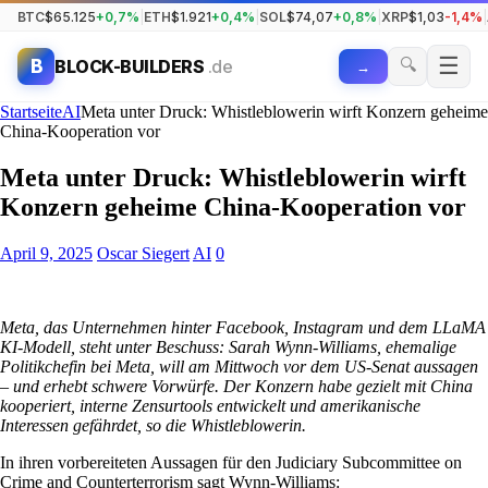
BTC
$65.125
+0,7%
|
ETH
$1.921
+0,4%
|
SOL
$74,07
+0,8%
|
XRP
$1,03
-1,4%
|
☰
🔍
B
BLOCK-BUILDERS
.de
→
Startseite
AI
Meta unter Druck: Whistleblowerin wirft Konzern geheime
China-Kooperation vor
Meta unter Druck: Whistleblowerin wirft
Konzern geheime China-Kooperation vor
April 9, 2025
Oscar Siegert
AI
0
Meta, das Unternehmen hinter Facebook, Instagram und dem LLaMA
KI-Modell, steht unter Beschuss: Sarah Wynn-Williams, ehemalige
Politikchefin bei Meta, will am Mittwoch vor dem US-Senat aussagen
– und erhebt schwere Vorwürfe. Der Konzern habe gezielt mit China
kooperiert, interne Zensurtools entwickelt und amerikanische
Interessen gefährdet, so die Whistleblowerin.
In ihren vorbereiteten Aussagen für den Judiciary Subcommittee on
Crime and Counterterrorism sagt Wynn-Williams: