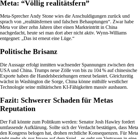
Meta: “Völlig realitätsfern”
Meta-Sprecher Andy Stone wies die Anschuldigungen zurück und
sprach von „realitätsfernen und falschen Behauptungen“. Zwar habe
Meta vor über zehn Jahren über einen Markteintritt in China
nachgedacht, heute sei man dort aber nicht aktiv. Wynn-Williams
entgegnet: „Das ist erneut eine Lüge.“
Politische Brisanz
Die Aussage erfolgt inmitten wachsender Spannungen zwischen den
USA und China. Trumps neue Zölle von bis zu 104 % auf chinesische
Exporte haben die Handelsbeziehungen erneut belastet. Gleichzeitig
wächst in Washington die Sorge, China könne mithilfe westlicher
Technologie seine militärischen KI-Fähigkeiten massiv ausbauen.
Fazit: Schwerer Schaden für Metas
Reputation
Der Fall könnte zum Politikum werden: Senator Josh Hawley fordert
umfassende Aufklärung. Sollte sich der Verdacht bestätigen, dass Meta
den Kongress belogen hat, drohen rechtliche Konsequenzen. Für Meta
steht mehr als nur Image auf dem Spiel – es geht um Vertrauen in eine