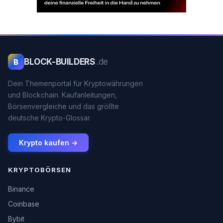
BLOCK-BUILDERS
.de
B
Dein Themenportal für Kryptowährungen
und Blockchain. Kaufanleitungen,
Börsenvergleiche und das größte
deutsche Krypto-Glossar.
Krypto kaufen →
KRYPTOBÖRSEN
Binance
Coinbase
Bybit