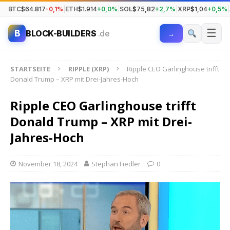
BTC
$64.817
-0,1%
|
ETH
$1.914
+0,0%
|
SOL
$75,82
+2,7%
|
XRP
$1,04
+0,5%
|
☰
B
BLOCK-BUILDERS
.de
→
STARTSEITE
RIPPLE (XRP)
Ripple CEO Garlinghouse trifft
Donald Trump – XRP mit Drei-Jahres-Hoch
Ripple CEO Garlinghouse trifft
Donald Trump – XRP mit Drei-
Jahres-Hoch
November 18, 2024
Stephan Fiedler
0