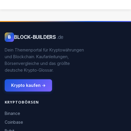
BLOCK-BUILDERS
.de
B
Dein Themenportal für Kryptowährungen
und Blockchain. Kaufanleitungen,
Börsenvergleiche und das größte
deutsche Krypto-Glossar.
Krypto kaufen →
KRYPTOBÖRSEN
Binance
Coinbase
Bybit