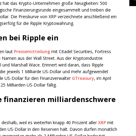
enz hat das Krypto-Unternehmen große Neuigkeiten: 500
egische Finanzierungsrunde eingesammelt und treiben die
ollar. Die Preiskurve von XRP verzeichnete anschließend ein
serfolg für die Ripple Kryptowährung.
en bei Ripple ein
en laut
Pressemitteilung
mit Citadel Securities, Fortress
amen aus der Wall Street. Aus der Kryptoindustrie
al und Marshall Wace. Erinnert wird daran, dass Ripple
ie jeweils 1 Milliarde US-Dollar und mehr aufgewendet
rde US-Dollar für den Finanzverwalter
GTreasury
, im April
25 Milliarden US-Dollar fällig.
e finanzieren milliardenschwere
s deshalb, weil es weiterhin knapp 40 Prozent aller
XRP
mit
rden US-Dollar in den Reserven hält. Davon dürfen monatlich
s momentan mehr als 2 Milliarden US-Dollar bedeutet.