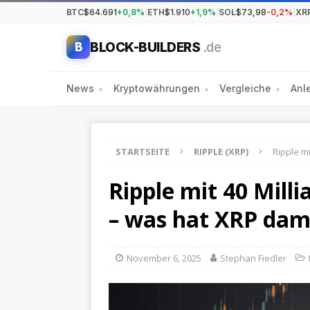
BTC
$64.691
+0,8%
|
ETH
$1.910
+1,9%
|
SOL
$73,98
-0,2%
|
XR
BLOCK-BUILDERS
.de
B
News
Kryptowährungen
Vergleiche
Anl
▾
▾
▾
STARTSEITE
RIPPLE (XRP)
Ripple m
Ripple mit 40 Mill
– was hat XRP dam
November 6, 2025
Stephan Fiedler