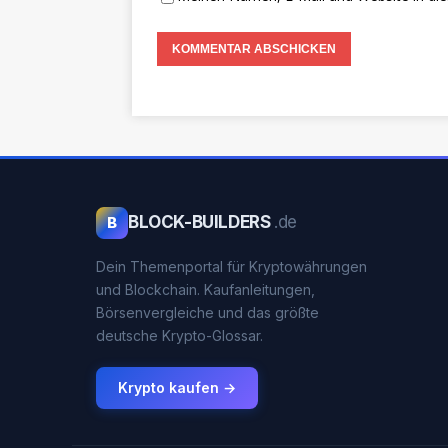
BLOCK-BUILDERS
.de
B
Dein Themenportal für Kryptowährungen
und Blockchain. Kaufanleitungen,
Börsenvergleiche und das größte
deutsche Krypto-Glossar.
Krypto kaufen →