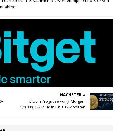
in den Sternen. Erstaunlich oft werden Ripple und XRP von
lannahme.
NÄCHSTER
S-
Bitcoin Prognose von JPMorgan:
170.000 US-Dollar in 6 bis 12 Monaten
TAR