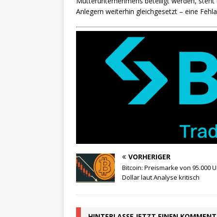
Mutterunternehmens beteiligt werden, steht 
Anlegern weiterhin gleichgesetzt – eine Feh
VORHERIGER
Bitcoin: Preismarke von 95.000 U
Dollar laut Analyse kritisch
HINTERLASSE JETZT EINEN KOMMEN