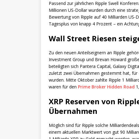
Passend zur jährlichen Ripple Swell Konfer
Millionen US-Dollar wurden durch eine strat
Bewertung von Ripple auf 40 Milliarden US-D
Tagesplus von knapp 4 Prozent – ein Achtung
Wall Street Riesen steig
Zu den neuen Anteilseignern an Ripple gehör
Investment Group und Brevan Howard große N
beteiligten sich Pantera Capital, Galaxy Digit
zuletzt zwei Übernahmen gestemmt hat, für d
wurden. Mitte Oktober zahlte Ripple 1 Millia
waren für den
Prime Broker Hidden Road
1,
XRP Reserven von Rippl
Übernahmen
Möglich sind für Ripple solche Milliardendeal
einem aktuellen Marktwert von gut 90 Millia
1 Milliarde XRP zu Geld gemacht werden, wa