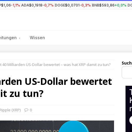
P
$1,06
-1,1%
|
ADA
$0,1918
-0,7%
|
DOGE
$0,0701
-0,3%
|
BNB
$593,86
+0,0%
|
D
eitungen
Wissen
▾
Such
it 40 Milliarden US-Dollar bewertet – was hat XRP damit zu tun?
iarden US-Dollar bewertet
it zu tun?
Ripple (XRP)
0