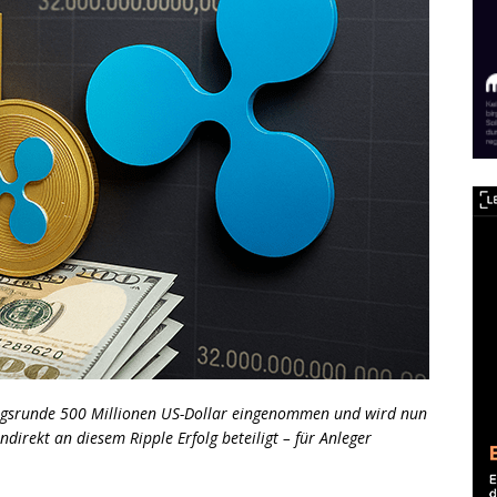
rungsrunde 500 Millionen US-Dollar eingenommen und wird nun
ndirekt an diesem Ripple Erfolg beteiligt – für Anleger