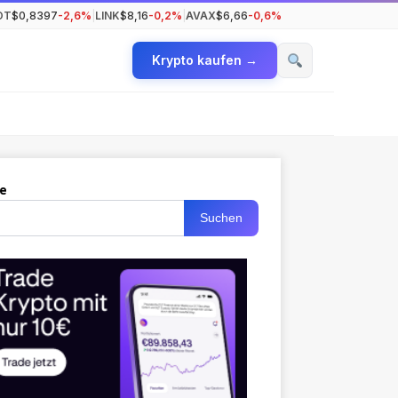
OT
$0,8397
-2,6%
|
LINK
$8,16
-0,2%
|
AVAX
$6,66
-0,6%
Krypto kaufen →
e
Suchen