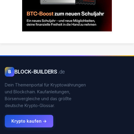
BLOCK-BUILDERS
.de
B
Dein Themenportal für Kryptowährungen
und Blockchain. Kaufanleitungen,
Börsenvergleiche und das größte
deutsche Krypto-Glossar.
Krypto kaufen →