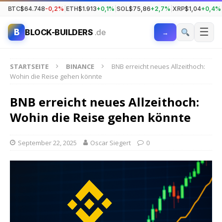
BTC
$64.748
-0,2%
|
ETH
$1.913
+0,1%
|
SOL
$75,86
+2,7%
|
XRP
$1,04
+0,4%
☰
B
BLOCK-BUILDERS
.de
→
STARTSEITE
BINANCE
BNB erreicht neues Allzeithoch:
Wohin die Reise gehen könnte
BNB erreicht neues Allzeithoch:
Wohin die Reise gehen könnte
September 22, 2025
Oscar Siegert
0