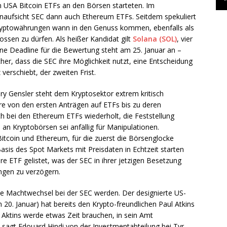
den USA Bitcoin ETFs an den Börsen starteten. Im
aufsicht SEC dann auch Ethereum ETFs. Seitdem spekuliert
Kryptowährungen wann in den Genuss kommen, ebenfalls als
tossen zu dürfen. Als heißer Kandidat gilt
Solana (SOL)
, vier
ine Deadline für die Bewertung steht am 25. Januar an –
cher, dass die SEC ihre Möglichkeit nutzt, eine Entscheidung
erschiebt, der zweiten Frist.
ary Gensler steht dem Kryptosektor extrem kritisch
hre von den ersten Anträgen auf ETFs bis zu deren
h bei den Ethereum ETFs wiederholt, die Feststellung
an Kryptobörsen sei anfällig für Manipulationen.
itcoin und Ethereum, für die zuerst die Börsenglocke
asis des Spot Markets mit Preisdaten in Echtzeit starten
ure ETF gelistet, was der SEC in ihrer jetzigen Besetzung
ngen zu verzögern.
de Machtwechsel bei der SEC werden. Der designierte US-
0. Januar) hat bereits den Krypto-freundlichen Paul Atkins
h Aktins werde etwas Zeit brauchen, in sein Amt
 sagt Edouard Hindi von der Investmentabteilung bei Tyr