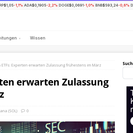
RP
$1,05
-1,1%
|
ADA
$0,1905
-2,2%
|
DOGE
$0,0691
-1,0%
|
BNB
$593,24
-0,6%
|
eitungen
Wissen
▾
Such
 ETFs: Experten erwarten Zulassung frühestens im März
rten erwarten Zulassung
z
lana (SOL)
0