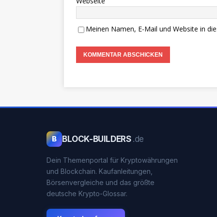
Webseite
Meinen Namen, E-Mail und Website in die
BLOCK-BUILDERS
.de
B
Dein Themenportal für Kryptowährungen
und Blockchain. Kaufanleitungen,
Börsenvergleiche und das größte
deutsche Krypto-Glossar.