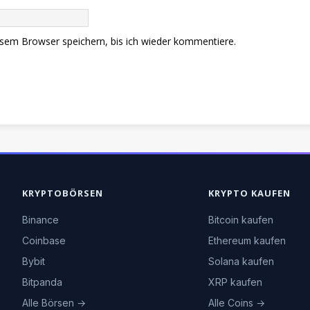
sem Browser speichern, bis ich wieder kommentiere.
KRYPTOBÖRSEN
KRYPTO KAUFEN
Binance
Bitcoin kaufen
Coinbase
Ethereum kaufen
Bybit
Solana kaufen
Bitpanda
XRP kaufen
Alle Börsen →
Alle Coins →