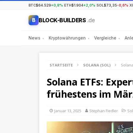
BTC
$64.529
+0,8%
|
ETH
$1.904
+2,0%
|
SOL
$73,35
-0,6%
|
X
BLOCK-BUILDERS
.de
B
News
Kryptowährungen
Vergleiche
Anl
▾
▾
▾
STARTSEITE
SOLANA (SOL)
Solana
Solana ETFs: Expe
frühestens im Mär
Januar 13, 2025
Stephan Fiedler
So