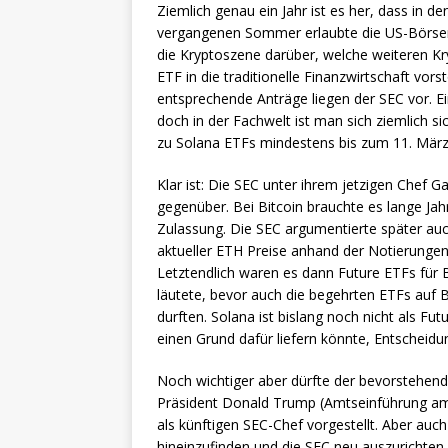
Ziemlich genau ein Jahr ist es her, dass in 
vergangenen Sommer erlaubte die US-Börsen
die Kryptoszene darüber, welche weiteren 
ETF in die traditionelle Finanzwirtschaft vors
entsprechende Anträge liegen der SEC vor. E
doch in der Fachwelt ist man sich ziemlich si
zu Solana ETFs mindestens bis zum 11. März v
Klar ist: Die SEC unter ihrem jetzigen Chef G
gegenüber. Bei Bitcoin brauchte es lange Ja
Zulassung. Die SEC argumentierte später auc
aktueller ETH Preise anhand der Notierungen 
Letztendlich waren es dann Future ETFs für B
läutete, bevor auch die begehrten ETFs auf B
durften. Solana ist bislang noch nicht als Fut
einen Grund dafür liefern könnte, Entscheidu
Noch wichtiger aber dürfte der bevorstehen
Präsident Donald Trump (Amtseinführung am 2
als künftigen SEC-Chef vorgestellt. Aber auc
hineinzufinden und die SEC neu auszurichten,