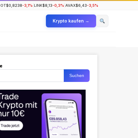
DOT
$0,8238
-3,1%
|
LINK
$8,13
-0,3%
|
AVAX
$6,43
-3,5%
Krypto kaufen →
e
Suchen