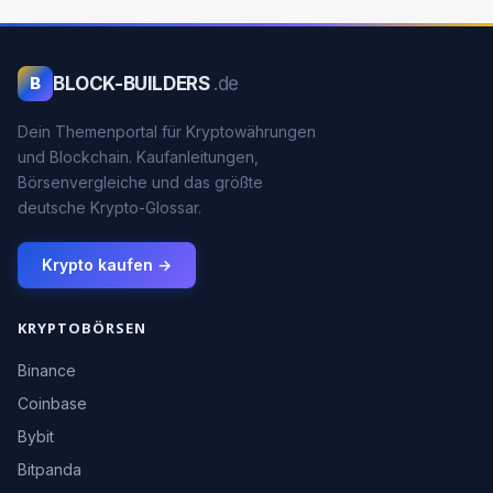
BLOCK-BUILDERS
.de
B
Dein Themenportal für Kryptowährungen
und Blockchain. Kaufanleitungen,
Börsenvergleiche und das größte
deutsche Krypto-Glossar.
Krypto kaufen →
KRYPTOBÖRSEN
Binance
Coinbase
Bybit
Bitpanda