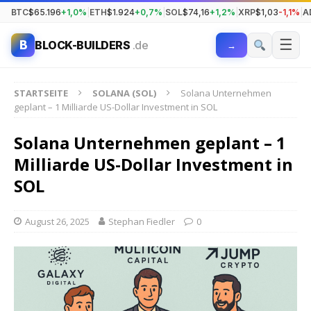
BTC
$65.196
+1,0%
|
ETH
$1.924
+0,7%
|
SOL
$74,16
+1,2%
|
XRP
$1,03
-1,1%
|
A
☰
B
BLOCK-BUILDERS
.de
→
STARTSEITE
SOLANA (SOL)
Solana Unternehmen
geplant – 1 Milliarde US-Dollar Investment in SOL
Solana Unternehmen geplant – 1
Milliarde US-Dollar Investment in
SOL
August 26, 2025
Stephan Fiedler
0