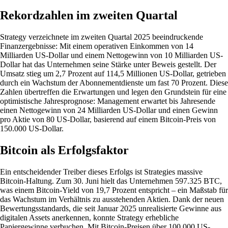
Rekordzahlen im zweiten Quartal
Strategy verzeichnete im zweiten Quartal 2025 beeindruckende
Finanzergebnisse: Mit einem operativen Einkommen von 14
Milliarden US-Dollar und einem Nettogewinn von 10 Milliarden US-
Dollar hat das Unternehmen seine Stärke unter Beweis gestellt. Der
Umsatz stieg um 2,7 Prozent auf 114,5 Millionen US-Dollar, getrieben
durch ein Wachstum der Abonnementdienste um fast 70 Prozent. Diese
Zahlen übertreffen die Erwartungen und legen den Grundstein für eine
optimistische Jahresprognose: Management erwartet bis Jahresende
einen Nettogewinn von 24 Milliarden US-Dollar und einen Gewinn
pro Aktie von 80 US-Dollar, basierend auf einem Bitcoin-Preis von
150.000 US-Dollar.
Bitcoin als Erfolgsfaktor
Ein entscheidender Treiber dieses Erfolgs ist Strategies massive
Bitcoin-Haltung. Zum 30. Juni hielt das Unternehmen 597.325 BTC,
was einem Bitcoin-Yield von 19,7 Prozent entspricht – ein Maßstab für
das Wachstum im Verhältnis zu ausstehenden Aktien. Dank der neuen
Bewertungsstandards, die seit Januar 2025 unrealisierte Gewinne aus
digitalen Assets anerkennen, konnte Strategy erhebliche
Papiergewinne verbuchen. Mit Bitcoin-Preisen über 100.000 US-