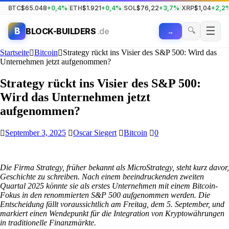
BTC
$65.048
+0,4%
|
ETH
$1.921
+0,4%
|
SOL
$76,22
+3,7%
|
XRP
$1,04
+2,2
☰
🔍
B
BLOCK-BUILDERS
.de
→
Startseite
Bitcoin
Strategy rückt ins Visier des S&P 500: Wird das
Unternehmen jetzt aufgenommen?
Strategy rückt ins Visier des S&P 500:
Wird das Unternehmen jetzt
aufgenommen?
September 3, 2025
Oscar Siegert
Bitcoin
0
Die Firma Strategy, früher bekannt als MicroStrategy, steht kurz davor,
Geschichte zu schreiben. Nach einem beeindruckenden zweiten
Quartal 2025 könnte sie als erstes Unternehmen mit einem Bitcoin-
Fokus in den renommierten S&P 500 aufgenommen werden. Die
Entscheidung fällt voraussichtlich am Freitag, dem 5. September, und
markiert einen Wendepunkt für die Integration von Kryptowährungen
in traditionelle Finanzmärkte.