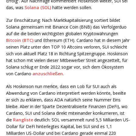
Erfolg“. Auf Nachfrage kommentiert Hoskinson weiter, SUI sei
das, was
Solana (SOL)
hätte werden sollen.
Zur Einschätzung: Nach Marktkapitalisierung sortiert bildet
Solana gemeinsam mit Binance Coin (BNB) das Verfolgerduo
auf die die beiden wichtigsten globalen Kryptowährungen
Bitcoin (BTC)
und Ethereum (ETH). Cardano hat in diesem Jahr
seinen Platz unter den TOP 10 Altcoins verloren, SUI schleicht
sich von aktuell Platz 18 in Richtung Spitzengruppe. Hoskinson
hat schon mit vielen dieser Mitbewerber Streit angezettelt, für
Solana schlug er Ende 2022 sogar vor, sich dem Ökosystem
von Cardano
anzuschließen
.
Als Hoskinson nun merkte, dass ein Lob für SUI auch als
Abwendung von Cardano interpretiert werden könnte, beeilte
er sich zu erklären, dass ADA natürlich seine Nummer Eins
bleibe. Aber in der Sparte Dezentralisierte Finanzen (DeFi), wo
Cardano, SUI und Solana direkt miteinander konkurrieren, ist
die
Rangliste
deutlich: SOL versammelt rund 5,5 Milliarden US-
Dollar für DeFi hinterlegtes Kapital, bei SUI sind es 1,1
Milliarden US-Dollar und bei Cardano gerade einmal 220