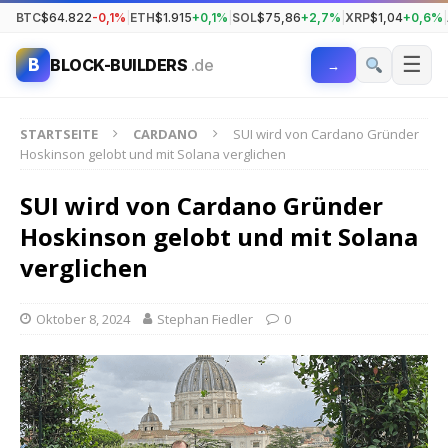
BTC
$64.822
-0,1%
|
ETH
$1.915
+0,1%
|
SOL
$75,86
+2,7%
|
XRP
$1,04
+0,6%
|
☰
B
BLOCK-BUILDERS
.de
→
STARTSEITE
CARDANO
SUI wird von Cardano Gründer
Hoskinson gelobt und mit Solana verglichen
SUI wird von Cardano Gründer
Hoskinson gelobt und mit Solana
verglichen
Oktober 8, 2024
Stephan Fiedler
0