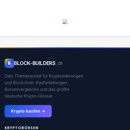
BLOCK-BUILDERS
.de
B
Dein Themenportal für Kryptowährungen
und Blockchain. Kaufanleitungen,
Börsenvergleiche und das größte
deutsche Krypto-Glossar.
Krypto kaufen →
KRYPTOBÖRSEN