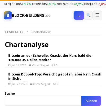
BTC
$65.005
+0,7%
|
ETH
$1.915
+0,5%
|
SOL
$73,58
+0,2%
|
XRP
$1,03
-1,6%
☰
B
BLOCK-BUILDERS
.de
→
STARTSEITE
Chartanalyse
Chartanalyse
Bitcoin an der Schwelle: Knackt der Kurs bald die
120.000 US-Dollar-Marke?
Juli 11, 2025
Oscar Siegert
0
Bitcoin Doppel-Top: Vorsicht geboten, aber kein Crash
in Sicht
Juni 27, 2025
Oscar Siegert
0
Suche
Suchen