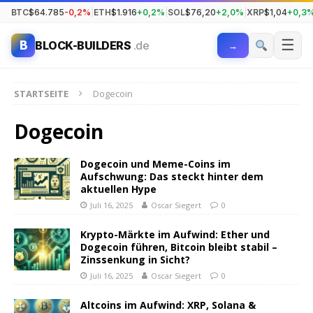
BTC
$64.785
-0,2%
|
ETH
$1.916
+0,2%
|
SOL
$76,20
+2,0%
|
XRP
$1,04
+0,3
☰
B
BLOCK-BUILDERS
.de
→
STARTSEITE
Dogecoin
Dogecoin
Dogecoin und Meme-Coins im
Aufschwung: Das steckt hinter dem
aktuellen Hype
Juli 16, 2025
Oscar Siegert
0
Krypto-Märkte im Aufwind: Ether und
Dogecoin führen, Bitcoin bleibt stabil –
Zinssenkung in Sicht?
Juli 16, 2025
Oscar Siegert
0
Altcoins im Aufwind: XRP, Solana &