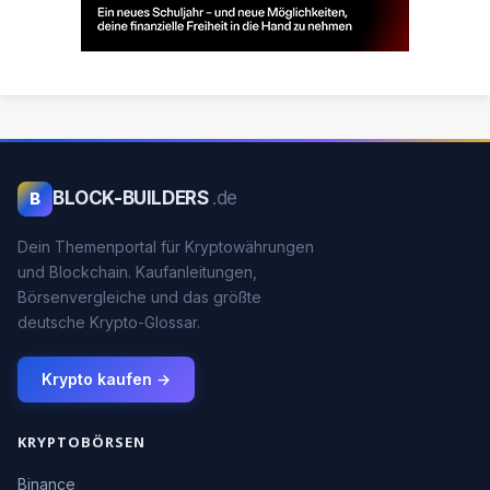
BLOCK-BUILDERS
.de
B
Dein Themenportal für Kryptowährungen
und Blockchain. Kaufanleitungen,
Börsenvergleiche und das größte
deutsche Krypto-Glossar.
Krypto kaufen →
KRYPTOBÖRSEN
Binance