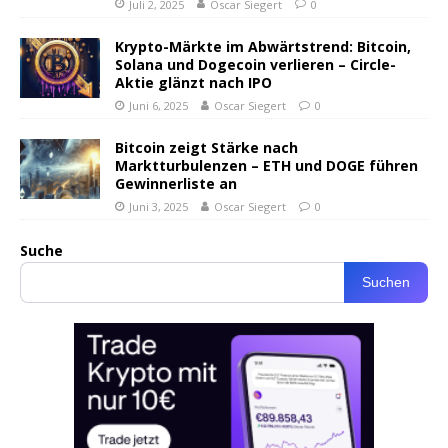
Juli 2, 2025
Oscar Siegert
0
Krypto-Märkte im Abwärtstrend: Bitcoin,
Solana und Dogecoin verlieren – Circle-
Aktie glänzt nach IPO
Juni 6, 2025
Oscar Siegert
0
Bitcoin zeigt Stärke nach
Marktturbulenzen – ETH und DOGE führen
Gewinnerliste an
Juni 3, 2025
Oscar Siegert
0
Suche
Suchen